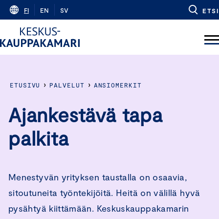
Skip
FI
EN
SV
ETSI
to
content
›
›
ETUSIVU
PALVELUT
ANSIOMERKIT
Ajankestävä tapa
palkita
Menestyvän yrityksen taustalla on osaavia,
sitoutuneita työntekijöitä. Heitä on välillä hyvä
pysähtyä kiittämään. Keskuskauppakamarin