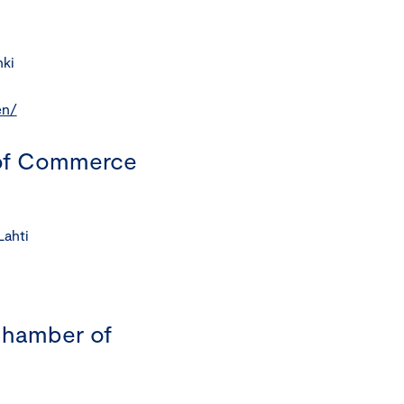
nki
en/
of Commerce
Lahti
Chamber of