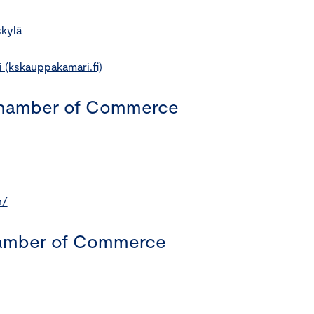
kylä
(kskauppakamari.fi)
Chamber of Commerce
n/
amber of Commerce