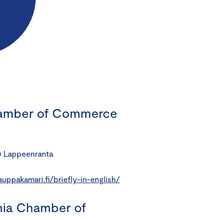
hamber of Commerce
0 Lappeenranta
auppakamari.fi/briefly-in-english/
nia Chamber of