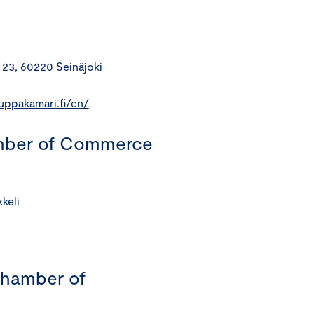
 23, 60220 Seinäjoki
uppakamari.fi/en/
mber of Commerce
keli
Chamber of