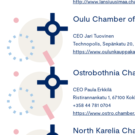
http://www.lansiuusimaa.ch
Oulu Chamber o
CEO Jari Tuovinen
Technopolis, Sepänkatu 20,
https://www.oulunkauppakam
Ostrobothnia C
CEO Paula Erkkilä
Ristirannankatu 1, 67100 Kok
+358 44 781 0704
https://www.ostro.chamber.
North Karelia C