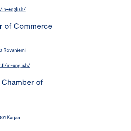
/in-english/
r of Commerce
00 Rovaniemi
fi/in-english/
 Chamber of
301 Karjaa