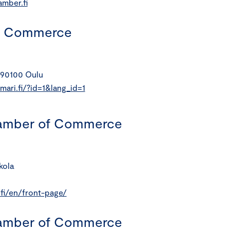
amber.fi
f Commerce
 90100 Oulu
ari.fi/?id=1&lang_id=1
hamber of Commerce
kola
fi/en/front-page/
hamber of Commerce