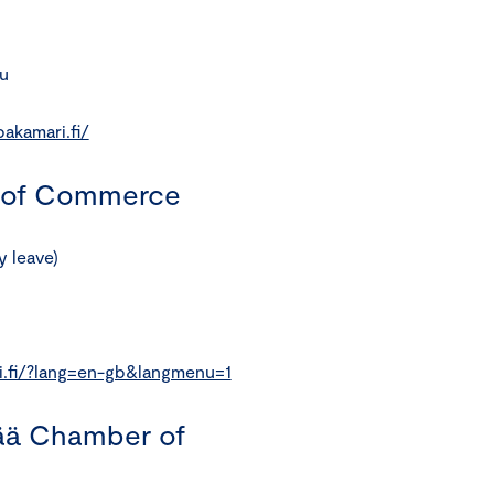
u
akamari.fi/
 of Commerce
y leave)
i.fi/?lang=en-gb&langmenu=1
ää Chamber of