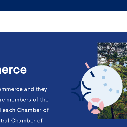
E
erce
Commerce and they
are members of the
d each Chamber of
tral Chamber of