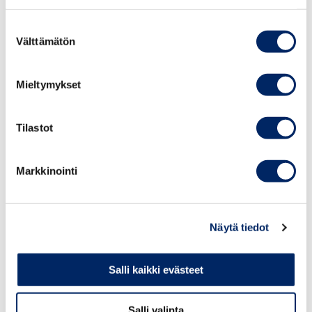
PAGES
Suostumuksen
Välttämätön
valinta
Mieltymykset
Tilastot
Markkinointi
Näytä tiedot
10.09.2020
Salli kaikki evästeet
ATA Carnet customs document
Salli valinta