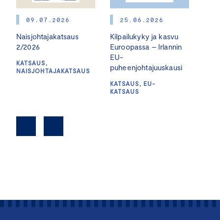
09.07.2026
25.06.2026
2
Naisjohtajakatsaus
Kilpailukyky ja kasvu
Hall
2/2026
Euroopassa – Irlannin
Lisä
EU-
osaa
KATSAUS,
puheenjohtajuuskausi
NAISJOHTAJAKATSAUS
RATK
KATSAUS, EU-
KATSAUS