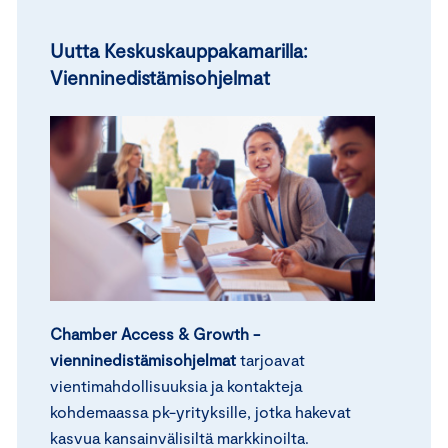
Uutta Keskuskauppakamarilla:
Vienninedistämisohjelmat
Chamber Access & Growth -
vienninedistämisohjelmat
tarjoavat
vientimahdollisuuksia ja kontakteja
kohdemaassa pk-yrityksille, jotka hakevat
kasvua kansainvälisiltä markkinoilta.