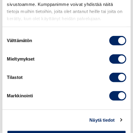
UUSI Johdon inhimillisen
sivustoamme. Kumppanimme voivat yhdistää näitä
johtamisen verkosto
tietoja muihin tietoihin, joita olet antanut heille tai joita on
kerätty, kun olet käyttänyt heidän palvelujaan.
Suostumuksen
TAPAHTUMAT
Välttämätön
valinta
Mieltymykset
Tilastot
Markkinointi
25.8.2026
Johdon
Näytä tiedot
vastuullisuusvalmennus
syksy 2026