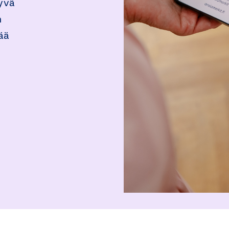
hyvä
n
ää