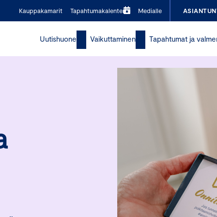
Kauppakamarit
Tapahtumakalenteri
Medialle
ASIANTUN
Uutishuone
Vaikuttaminen
Tapahtumat ja valme
a