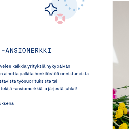
 -ANSIOMERKKI
velee kaikkia yrityksiä nykypäivän
 aihetta palkita henkilöstöä onnistuneista
stavista työsuorituksista tai
kijä -ansiomerkkiä ja järjestä juhlat!
tuksena