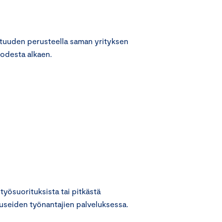
tuuden perusteella saman yrityksen
uodesta alkaen.
työsuorituksista tai pitkästä
i useiden työnantajien palveluksessa.