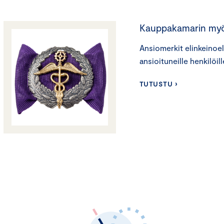
Kauppakamarin my
Ansiomerkit elinkeinoe
ansioituneille henkilöill
TUTUSTU ›