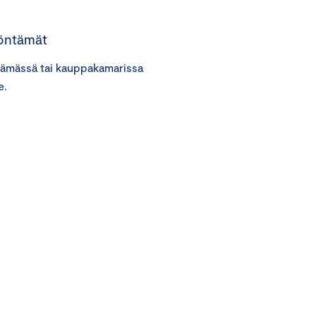
öntämät
lämässä tai kauppakamarissa
e.