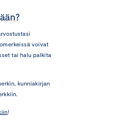
tään?
rvostustasi
iomerkeissä voivat
set tai halu palkita
erkin, kunniakirjan
rkkiin.
iin
!