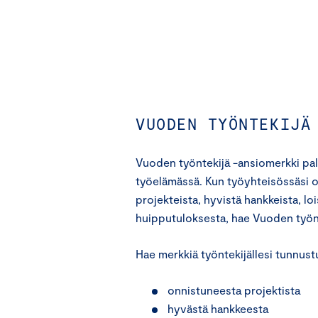
VUODEN TYÖNTEKIJÄ
Vuoden työntekijä -ansiomerkki pal
työelämässä. Kun työyhteisössäsi on
projekteista, hyvistä hankkeista, loi
huipputuloksesta, hae Vuoden työnte
Hae merkkiä työntekijällesi tunnus
onnistuneesta projektista
hyvästä hankkeesta