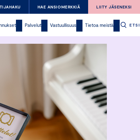
TIJAHAKU
HAE ANSIOMERKKIÄ
LIITY JÄSENEKSI
nnukset
Palvelut
Vastuullisuus
Tietoa meistä
ETSI