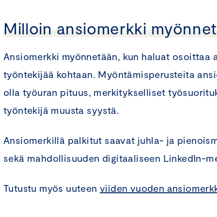
Milloin ansiomerkki myönne
Ansiomerkki myönnetään, kun haluat osoittaa a
työntekijää kohtaan. Myöntämisperusteita ans
olla työuran pituus, merkitykselliset työsuorituk
työntekijä muusta syystä.
Ansiomerkillä palkitut saavat juhla- ja pienoism
sekä mahdollisuuden digitaaliseen LinkedIn-me
Tutustu myös uuteen
viiden vuoden ansiomerkk