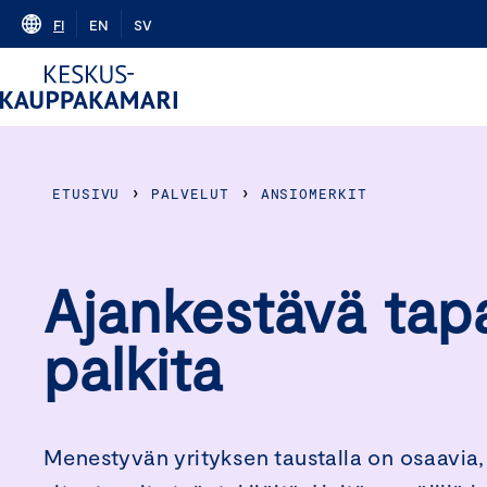
Skip
FI
EN
SV
to
content
›
›
ETUSIVU
PALVELUT
ANSIOMERKIT
Ajankestävä tap
palkita
Menestyvän yrityksen taustalla on osaavia,