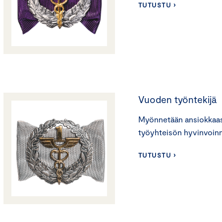
TUTUSTU ›
Vuoden työntekijä
Myönnetään ansiokkaas
työyhteisön hyvinvoinn
TUTUSTU ›