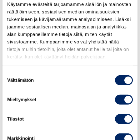
Käytämme evästeitä tarjoamamme sisällön ja mainosten
vauras, avoin ja kilpailukykyinen Suomi.
räätälöimiseen, sosiaalisen median ominaisuuksien
Sellainen Suomi on paras aivan jokaiselle, niin
tukemiseen ja kävijämäärämme analysoimiseen. Lisäksi
yksilöille, yrityksille kuin elinkeinoelämällekin.
jaamme sosiaalisen median, mainosalan ja analytiikka-
Se on missiomme.
alan kumppaneillemme tietoja siitä, miten käytät
sivustoamme. Kumppanimme voivat yhdistää näitä
Visio
tietoja muihin tietoihin, joita olet antanut heille tai joita on
kerätty, kun olet käyttänyt heidän palvelujaan.
Tulevaisuuden Suomi on rakennettu vahvojen
arvojen mukaisesti: vapaus ja vastuullisuus,
Suostumuksen
toimiva markkinatalous ja vapaa kilpailu sekä
Välttämätön
valinta
mahdollisuuksien tasa-arvo jokaiselle ihmiselle
ja yritykselle kehittyä parhaaseensa sekä
Mieltymykset
menestyä sen mukaisesti.
Toiminnan arvot
Tilastot
Kauppakamareiden toiminnan arvot ovat
Markkinointi