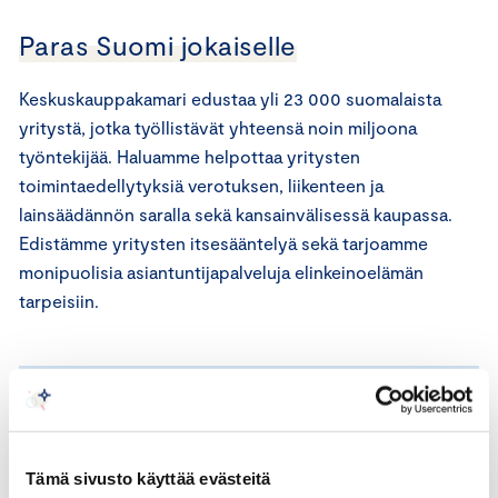
Paras Suomi jokaiselle
Keskuskauppakamari edustaa yli 23 000 suomalaista
yritystä, jotka työllistävät yhteensä noin miljoona
työntekijää. Haluamme helpottaa yritysten
toimintaedellytyksiä verotuksen, liikenteen ja
lainsäädännön saralla sekä kansainvälisessä kaupassa.
Edistämme yritysten itsesääntelyä sekä tarjoamme
monipuolisia asiantuntijapalveluja elinkeinoelämän
tarpeisiin.
Missio
Tämä sivusto käyttää evästeitä
Kauppakamareiden tavoitteena on vapaa,