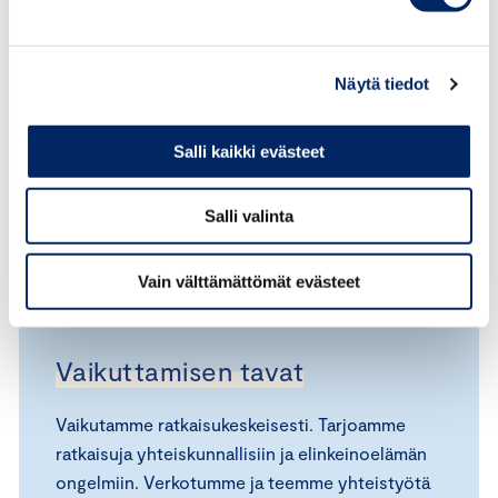
luotettavuus, asiantuntijuus, yhteistyö ja
kansainvälisyys.
Toiminnan painopisteet
Näytä tiedot
Toimintamme päämääränä on vaikuttavuus.
Salli kaikki evästeet
Vaikuttavuus koostuu palveluista jäsenille,
asiakkaille ja ympäröivälle yhteiskunnalle,
Salli valinta
rahavirroista ja resursseista sekä näkyvyydestä
ja relevanttiudesta. Elinkeinoelämän ja yritysten
Vain välttämättömät evästeet
itsesääntelyn edistäminen on erityisen tärkeä
osa toimintaamme.
Vaikuttamisen tavat
Vaikutamme ratkaisukeskeisesti. Tarjoamme
ratkaisuja yhteiskunnallisiin ja elinkeinoelämän
ongelmiin. Verkotumme ja teemme yhteistyötä