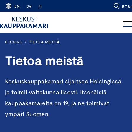
Skip
EN
SV
FI
ETSI
to
content
›
ETUSIVU
TIETOA MEISTÄ
Tietoa meistä
Keskuskauppakamari sijaitsee Helsingissä
ja toimii valtakunnallisesti. Itsenäisiä
kauppakamareita on 19, ja ne toimivat
ympäri Suomen.