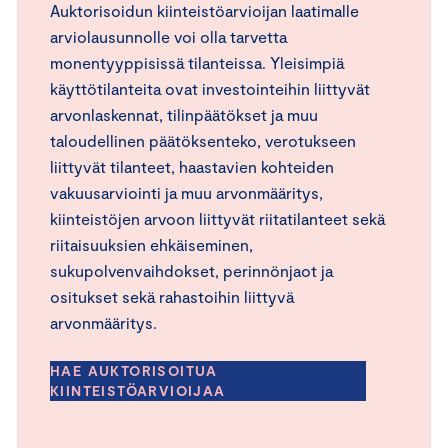
Auktorisoidun kiinteistöarvioijan laatimalle
arviolausunnolle voi olla tarvetta
monentyyppisissä tilanteissa. Yleisimpiä
käyttötilanteita ovat investointeihin liittyvät
arvonlaskennat, tilinpäätökset ja muu
taloudellinen päätöksenteko, verotukseen
liittyvät tilanteet, haastavien kohteiden
vakuusarviointi ja muu arvonmääritys,
kiinteistöjen arvoon liittyvät riitatilanteet sekä
riitaisuuksien ehkäiseminen,
sukupolvenvaihdokset, perinnönjaot ja
ositukset sekä rahastoihin liittyvä
arvonmääritys.
HAE AUKTORISOITUA
KIINTEISTÖARVIOIJAA