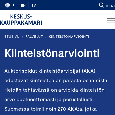
Skip
FI
EN
SV
ETSI
to
content
›
›
ETUSIVU
PALVELUT
KIINTEISTÖNARVIOINTI
Kiinteistönarviointi
Auktorisoidut kiinteistöarvioijat (AKA)
edustavat kiinteistöalan parasta osaamista.
Heidän tehtävänsä on arvioida kiinteistön
arvo puolueettomasti ja perustellusti.
Suomessa toimii noin 270 AKA:a, jotka