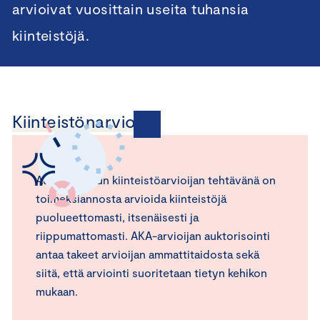
arvioivat vuosittain useita tuhansia
kiinteistöjä.
Kiinteistönarviointi
Auktorisoidun kiinteistöarvioijan tehtävänä on
toimeksiannosta arvioida kiinteistöjä
puolueettomasti, itsenäisesti ja
riippumattomasti. AKA-arvioijan auktorisointi
antaa takeet arvioijan ammattitaidosta sekä
siitä, että arviointi suoritetaan tietyn kehikon
mukaan.