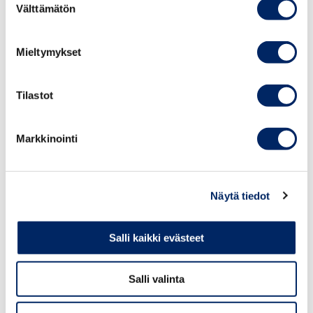
Välttämätön
valinta
Raisa Harju
PÄÄSIHTEERI
Mieltymykset
Lomalla 6.7.- 2.8. Yhteydenotot ainoastaan
sähköpostilla.
Tilastot
raisa.harju@chamber.fi
Markkinointi
Näytä tiedot
Salli kaikki evästeet
Salli valinta