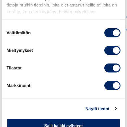
tietoja muihin tietoihin, joita olet antanut heille tai joita on
kerätty, kun olet käyttänyt heidän palvelujaan.
Suostumuksen
Välttämätön
valinta
Päivi Pohjanheimo
Mieltymykset
JOHTAJA, KANSAINVÄLISET ASIAT; MAAJOHTAJA,
KANSAINVÄLINEN KAUPPAKAMARI
Tilastot
paivi.pohjanheimo@chamber.fi
+358 50 573 8494
Markkinointi
Näytä tiedot
Salli kaikki evästeet