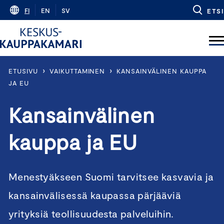
Skip
FI
EN
SV
ETSI
to
content
›
›
ETUSIVU
VAIKUTTAMINEN
KANSAINVÄLINEN KAUPPA
JA EU
Kansainvälinen
kauppa ja EU
Menestyäkseen Suomi tarvitsee kasvavia ja
kansainvälisessä kaupassa pärjääviä
yrityksiä teollisuudesta palveluihin.