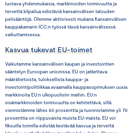
luotava yhdenmukaisia, markkinoiden toimivuutta ja
tervettä kilpailua edistäviä kansainvälisen talouden
pelisääntöjä. Olemme aktiivisesti mukana Kansainvälisen
kauppakamarin ICC:n työssä tässä kansainvälisessä
vaikuttamisessa.
Kasvua tukevat EU-toimet
Vaikutamme kansainvälisen kaupan ja investointien
sääntelyn Euroopan unionissa. EU on jatkettava
määrätietoista, tuloksellista kauppa- ja
investointipolitiikkaa avaamalla kauppasopimuksen uusia
markkinoita EU:n ulkopuolisiin maihin. EU:n
sisämarkkinoiden toimivuutta on kehitettävä, sillä
viennistämme lähes 60 prosenttia ja tuonnistamme yli 70
prosenttia on riippuvaista muista EU-maista. EU voi
fiksuilla toimilla edistää kestävää kasvua ja tervettä