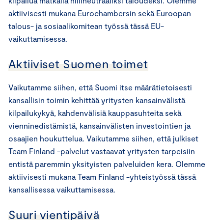
kilpailua matkalla hiilineutraaliksi taloudeksi. Olemme
aktiivisesti mukana Eurochambersin sekä Euroopan
talous- ja sosiaalikomitean työssä tässä EU-
vaikuttamisessa.
Aktiiviset Suomen toimet
Vaikutamme siihen, että Suomi itse määrätietoisesti
kansallisin toimin kehittää yritysten kansainvälistä
kilpailukykyä, kahdenvälisiä kauppasuhteita sekä
vienninedistämistä, kansainvälisten investointien ja
osaajien houkuttelua. Vaikutamme siihen, että julkiset
Team Finland -palvelut vastaavat yritysten tarpeisiin
entistä paremmin yksityisten palveluiden kera. Olemme
aktiivisesti mukana Team Finland -yhteistyössä tässä
kansallisessa vaikuttamisessa.
Suuri vientipäivä