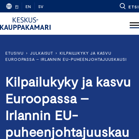
Skip
FI
EN
SV
ETSI
to
content
ETUSIVU
›
JULKAISUT
›
KILPAILUKYKY JA KASVU
EUROOPASSA – IRLANNIN EU-PUHEENJOHTAJUUSKAUSI
Kilpailukyky ja kasvu
Euroopassa –
Irlannin EU-
puheenjohtajuuskau