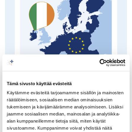
Tämä sivusto käyttää evästeitä
Käytämme evästeitä tarjoamamme sisällön ja mainosten
Kilpailukyky ja kasvu
räätälöimiseen, sosiaalisen median ominaisuuksien
Euroopassa
tukemiseen ja kävijämäärämme analysoimiseen. Lisäksi
jaamme sosiaalisen median, mainosalan ja analytiikka-
alan kumppaneillemme tietoja siitä, miten käytät
Irlanti toimii Euroopan unionin neuvoston
sivustoamme. Kumppanimme voivat yhdistää näitä
puheenjohtajana heinäkuun alusta joulukuun