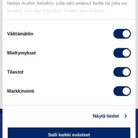
tietoja muihin tietoihin, joita olet antanut heille tai joita on
loppuun vuonna 2026.
kerätty, kun olet käyttänyt heidän palvelujaan.
Keskuskauppakamarin EU-katsaus sisältää
Suostumuksen
kirjoituksia Irlannin puheenjohtajuuskauden
Välttämätön
valinta
keskeisistä tavoitteista sekä muista yritysten
kannalta keskeisistä ajankohtaisista EU-asioista.
Katsauksen tarkoituksena on välittää yrityksille
Mieltymykset
ajankohtaista tietoa EU:n agendasta ja
kehityssuunnista.
Tilastot
LUE KATSAUS
Markkinointi
Näytä tiedot
Uutishuone
Salli kaikki evästeet