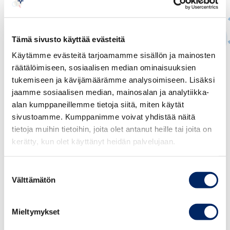
Tämä sivusto käyttää evästeitä
Käytämme evästeitä tarjoamamme sisällön ja mainosten
Jukka Appelqvist
räätälöimiseen, sosiaalisen median ominaisuuksien
tukemiseen ja kävijämäärämme analysoimiseen. Lisäksi
PÄÄEKONOMISTI
jaamme sosiaalisen median, mainosalan ja analytiikka-
alan kumppaneillemme tietoja siitä, miten käytät
jukka.appelqvist@chamber.fi
sivustoamme. Kumppanimme voivat yhdistää näitä
+358 44 263 1051
tietoja muihin tietoihin, joita olet antanut heille tai joita on
kerätty, kun olet käyttänyt heidän palvelujaan.
Suostumuksen
Välttämätön
valinta
Mieltymykset