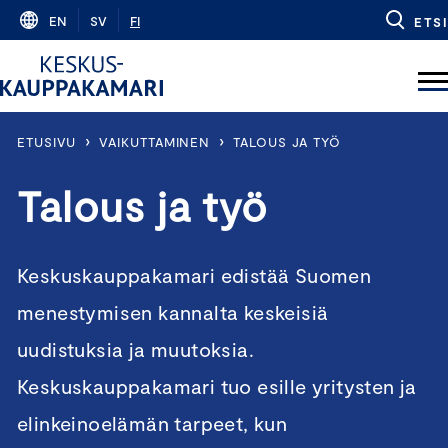
Skip
EN
SV
FI
ETSI
to
content
›
›
ETUSIVU
VAIKUTTAMINEN
TALOUS JA TYÖ
Talous ja työ
Keskuskauppakamari edistää Suomen
menestymisen kannalta keskeisiä
uudistuksia ja muutoksia.
Keskuskauppakamari tuo esille yritysten ja
elinkeinoelämän tarpeet, kun