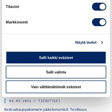
Tilastot
02.06.2026 / TIEDOTTEET
Keskuskauppakamari: Puolustusteollisuus tärkeä
Markkinointi
kasvuala Suomelle – Nato-kilpailutuskelpoisuuksista
huolehdittava
Näytä tiedot
29.05.2026 / TIEDOTTEET
Keskuskauppakamarin pääekonomisti:
Salli kaikki evästeet
Bruttokansantuote päihitti epäilijät
Salli valinta
27.05.2026 / TIEDOTTEET
Keskuskauppakamarin pääekonomisti: Työmarkkinoilla ei
merkkejä paremmasta
Vain välttämättömät evästeet
08.05.2026 / TIEDOTTEET
Keskuskauppakamarin pääekonomisti: Teollisuus