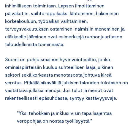
inhimilliseen toimintaan. Lapsen ilmoittaminen
päiväkotiin, vaihto-oppilaaksi lähteminen, hakeminen
korkeakouluun, työpaikan vaihtaminen,
terveysvakuutuksen ostaminen, naimisiin meneminen ja
eläkkeelle jääminen ovat esimerkkejä ruohonjuuritason
taloudellisesta toiminnasta.
Suomi on pohjoismainen hyvinvointivaltio, jonka
ominaispiirteisiin kuuluu suhteellisen laaja julkinen
sektori sekä korkeasta menotasosta johtuva kireä
verotus. Pitkällä aikavälillä julkisen talouden tulotason on
vastattava julkisia menoja. Jos tulot ja menot ovat
rakenteellisesti epäsuhdassa, syntyy kestävyysvaje.
”Yksi tehokkain ja inklusiivisin tapa laajentaa
veropohjaa on nostaa työllisyyttä.”