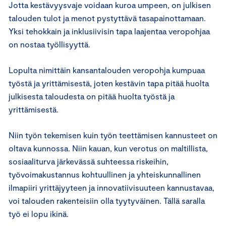
Jotta kestävyysvaje voidaan kuroa umpeen, on julkisen
talouden tulot ja menot pystyttävä tasapainottamaan.
Yksi tehokkain ja inklusiivisin tapa laajentaa veropohjaa
on nostaa työllisyyttä.
Lopulta nimittäin kansantalouden veropohja kumpuaa
työstä ja yrittämisestä, joten kestävin tapa pitää huolta
julkisesta taloudesta on pitää huolta työstä ja
yrittämisestä.
Niin työn tekemisen kuin työn teettämisen kannusteet on
oltava kunnossa. Niin kauan, kun verotus on maltillista,
sosiaaliturva järkevässä suhteessa riskeihin,
työvoimakustannus kohtuullinen ja yhteiskunnallinen
ilmapiiri yrittäjyyteen ja innovatiivisuuteen kannustavaa,
voi talouden rakenteisiin olla tyytyväinen. Tällä saralla
työ ei lopu ikinä.