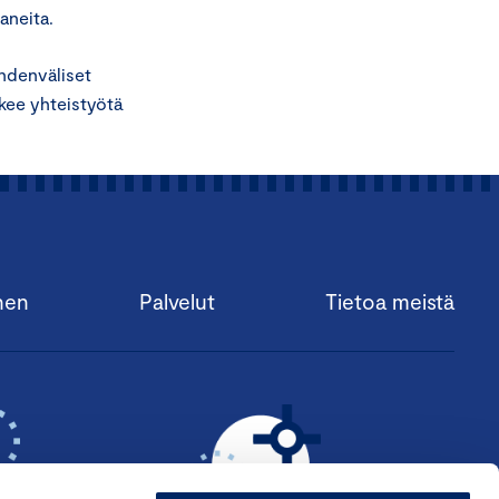
aneita.
hdenväliset
kee yhteistyötä
nen
Palvelut
Tietoa meistä