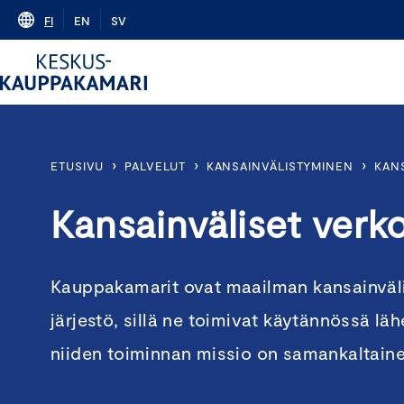
Skip
FI
EN
SV
to
content
›
›
›
ETUSIVU
PALVELUT
KANSAINVÄLISTYMINEN
KAN
Kansainväliset verk
Kauppakamarit ovat maailman kansainväli
järjestö, sillä ne toimivat käytännössä lä
niiden toiminnan missio on samankaltain