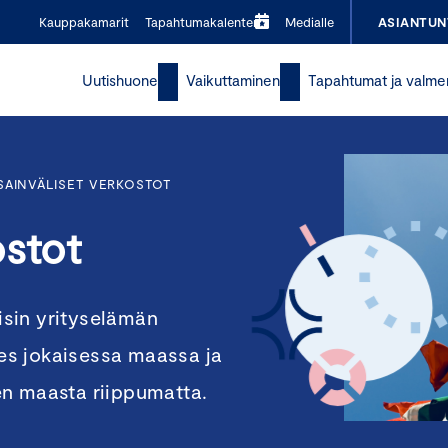
Kauppakamarit
Tapahtumakalenteri
Medialle
ASIANTUN
Uutishuone
Vaikuttaminen
Tapahtumat ja valme
SAINVÄLISET VERKOSTOT
ostot
sin yrityselämän
hes jokaisessa maassa ja
en maasta riippumatta.