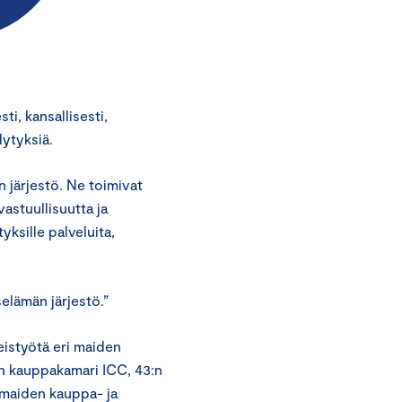
ti, kansallisesti,
lytyksiä.
 järjestö. Ne toimivat
astuullisuutta ja
ksille palveluita,
elämän järjestö.”
eistyötä eri maiden
n kauppakamari ICC, 43:n
maiden kauppa- ja