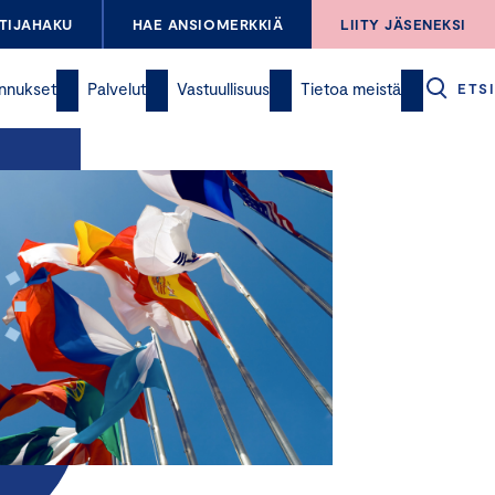
TIJAHAKU
HAE ANSIOMERKKIÄ
LIITY JÄSENEKSI
nnukset
Palvelut
Vastuullisuus
Tietoa meistä
ETSI