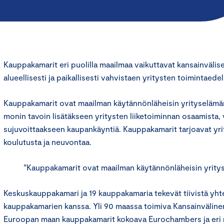
Kauppakamarit eri puolilla maailmaa vaikuttavat kansainvälises
alueellisesti ja paikallisesti vahvistaen yritysten toimintaedel
Kauppakamarit ovat maailman käytännönläheisin yrityselämän
monin tavoin lisätäkseen yritysten liiketoiminnan osaamista, v
sujuvoittaakseen kaupankäyntiä. Kauppakamarit tarjoavat yrity
koulutusta ja neuvontaa.
”Kauppakamarit ovat maailman käytännönläheisin yritys
Keskuskauppakamari ja 19 kauppakamaria tekevät tiivistä yht
kauppakamarien kanssa. Yli 90 maassa toimiva Kansainväline
Euroopan maan kauppakamarit kokoava Eurochambers ja eri 