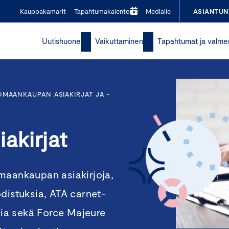
Kauppakamarit
Tapahtumakalenteri
Medialle
ASIANTUN
Uutishuone
Vaikuttaminen
Tapahtumat ja valme
OMAANKAUPAN ASIAKIRJAT JA -
akirjat
maankaupan asiakirjoja,
distuksia, ATA carnet-
ksia sekä Force Majeure