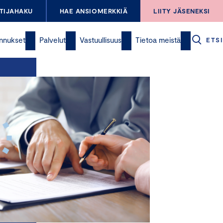
TIJAHAKU
HAE ANSIOMERKKIÄ
LIITY JÄSENEKSI
nnukset
Palvelut
Vastuullisuus
Tietoa meistä
ETSI