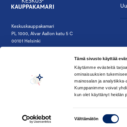
Uu
Keskuskauppakamari
PL 1000, Alvar Aallon katu 5 C
00101 Helsinki
09 4242 6200
Tämä sivusto käyttää eväs
keskuskauppakamari@chamber.fi
Käytämme evästeitä tarjoa
ominaisuuksien tukemisee
Seuraa meitä:
mainosalan ja analytiikka-
Kumppanimme voivat yhdistää 
kun olet käyttänyt heidän 
Suostumuksen
Välttämätön
valinta
© Keskuskauppakamari 2026