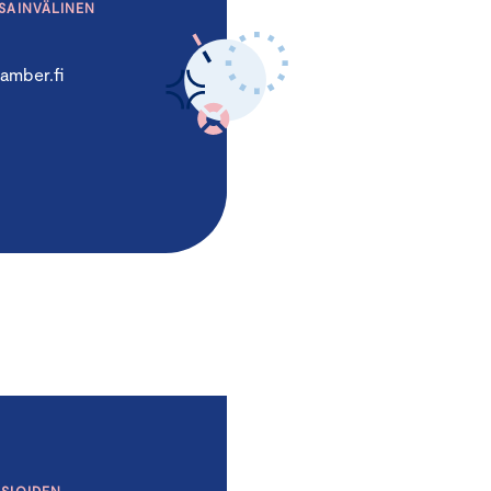
NSAINVÄLINEN
amber.fi