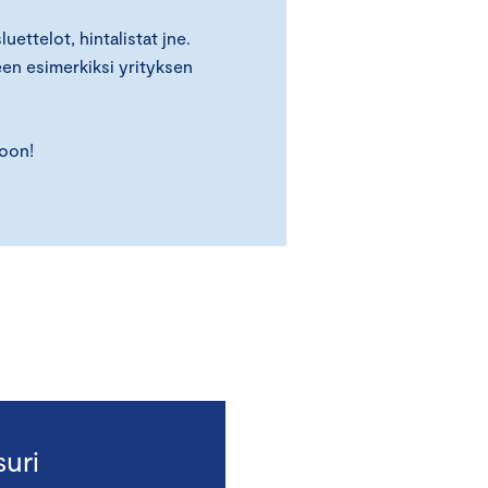
ettelot, hintalistat jne.
en esimerkiksi yrityksen
koon!
uri