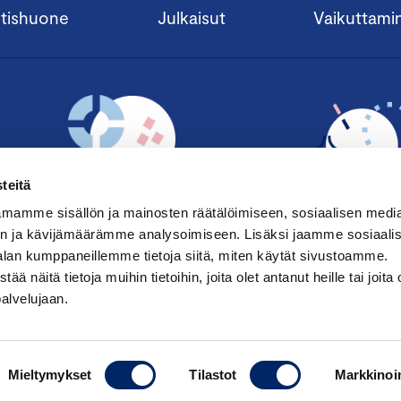
tishuone
Julkaisut
Vaikuttami
teitä
mamme sisällön ja mainosten räätälöimiseen, sosiaalisen medi
n ja kävijämäärämme analysoimiseen. Lisäksi jaamme sosiaali
alan kumppaneillemme tietoja siitä, miten käytät sivustoamme.
TILAA UUTISKIRJE ›
LIITY JÄSENE
näitä tietoja muihin tietoihin, joita olet antanut heille tai joita 
palvelujaan.
Mieltymykset
Tilastot
Markkinoin
Saavutettavuusseloste
|
Keskuskau