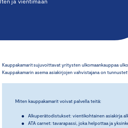
lten ja vientimaan
Kauppakamarit sujuvoittavat yritysten ulkomaankauppaa ulkom
Kauppakamarin asema asiakirjojen vahvistajana on tunnustett
Miten kauppakamarit voivat palvella teitä:
Alkuperätodistukset: vientikohtainen asiakirja 
ATA carnet: tavarapassi, joka helpottaa ja yksinke