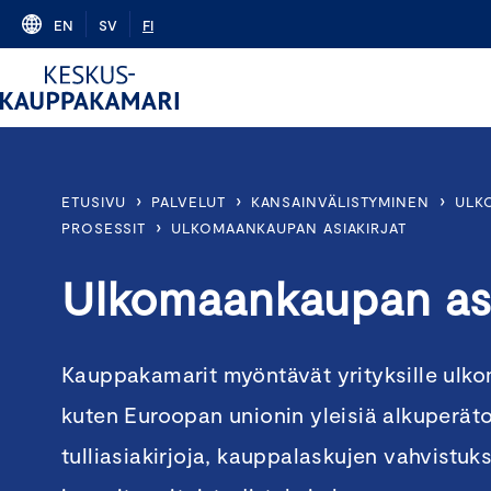
Skip
EN
SV
FI
to
content
›
›
›
ETUSIVU
PALVELUT
KANSAINVÄLISTYMINEN
ULK
›
PROSESSIT
ULKOMAANKAUPAN ASIAKIRJAT
Ulkomaankaupan asi
Kauppakamarit myöntävät yrityksille ulko
kuten Euroopan unionin yleisiä alkuperäto
tulliasiakirjoja, kauppalaskujen vahvistu