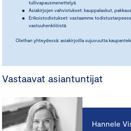
tullivapausmenettelyä
Asiakirjojen vahvistukset: kauppalaskut, pakkauslu
Erikoistodistukset: vastaamme todistustarpeese
vastuuhenkilöistä
Olethan yhteydessä: asiakirjoilla sujuvuutta kaupante
Vastaavat asiantuntijat
Hannele Vis