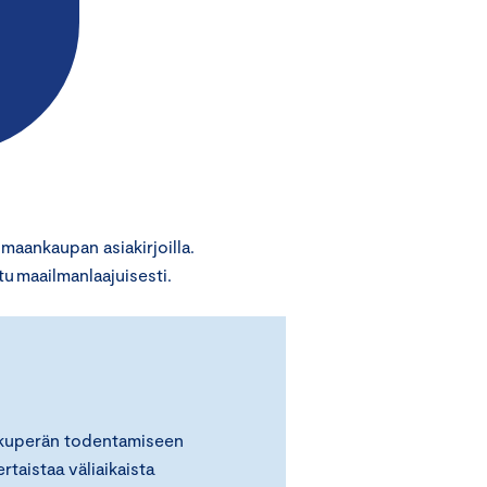
aankaupan asiakirjoilla.
u maailmanlaajuisesti.
alkuperän todentamiseen
rtaistaa väliaikaista