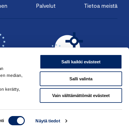
nen
Palvelut
Tietoa meistä
Salli kaikki evästeet
an
sen median,
Salli valinta
KSI ›
HAE ANSIOMERKKIÄ ›
on kerätty,
Vain välttämättömät evästeet
ti
Näytä tiedot
ppakamarin tietosuojaseloste
|
Käyttöehdot
|
Muuta evästeasetuksia