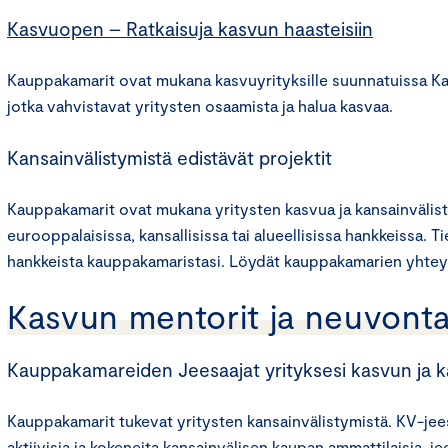
Kasvuopen – Ratkaisuja kasvun haasteisiin
Kauppakamarit ovat mukana kasvuyrityksille suunnatuissa 
jotka vahvistavat yritysten osaamista ja halua kasvaa.
Kansainvälistymistä edistävät projektit
Kauppakamarit ovat mukana yritysten kasvua ja kansainvälist
eurooppalaisissa, kansallisissa tai alueellisissa hankkeissa. T
hankkeista kauppakamaristasi. Löydät kauppakamarien yhte
Kasvun mentorit ja neuvont
Kauppakamareiden Jeesaajat yrityksesi kasvun ja k
Kauppakamarit tukevat yritysten kansainvälistymistä. KV-jees
aktiivisia ja kokeneita kansainvälisen kaupan ammattilaisia, j