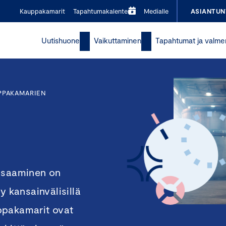
Kauppakamarit
Tapahtumakalenteri
Medialle
ASIANTUN
Uutishuone
Vaikuttaminen
Tapahtumat ja valme
PPAKAMARIEN
 osaaminen on
y kansainvälisillä
ppakamarit ovat