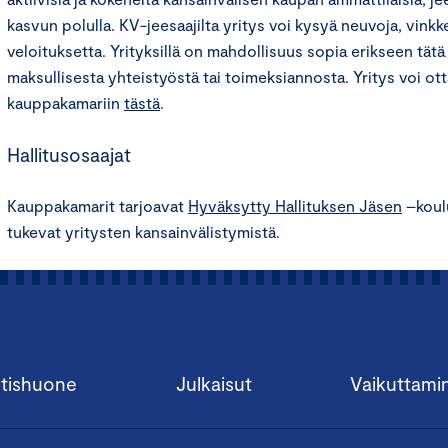
kasvun polulla. KV-jeesaajilta yritys voi kysyä neuvoja, vinkk
veloituksetta. Yrityksillä on mahdollisuus sopia erikseen tät
maksullisesta yhteistyöstä tai toimeksiannosta. Yritys voi ot
kauppakamariin
tästä
.
Hallitusosaajat
Kauppakamarit tarjoavat
Hyväksytty Hallituksen Jäsen
–koulu
tukevat yritysten kansainvälistymistä.
tishuone
Julkaisut
Vaikuttami