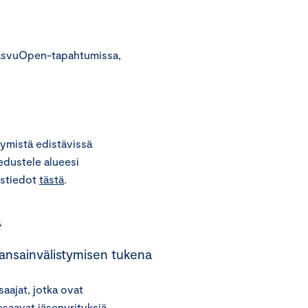
KasvuOpen-tapahtumissa,
ymistä edistävissä
iedustele alueesi
ystiedot
tästä
.
a
ansainvälistymisen tukena
aajat, jotka ovat
eesaavat jäsenyrityksiä