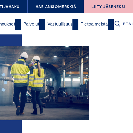
TIJAHAKU
HAE ANSIOMERKKIÄ
LIITY JÄSENEKSI
nnukset
Palvelut
Vastuullisuus
Tietoa meistä
ETSI