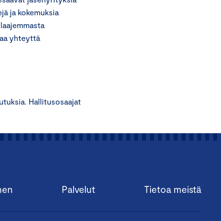
ejä ja kokemuksia
ä laajemmasta
taa yhteyttä
tuksia. Hallitusosaajat
nen
Palvelut
Tietoa meistä