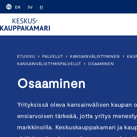
Skip
EN
SV
FI
to
content
›
›
›
ETUSIVU
PALVELUT
KANSAINVÄLISTYMINEN
KAU
›
KANSAINVÄLISTYMISPALVELUT
OSAAMINEN
Osaaminen
Yrityksissä oleva kansainvälisen kaupan
ensiarvoisen tärkeää, jotta yritys menesty
markkinoilla. Keskuskauppakamari ja kau