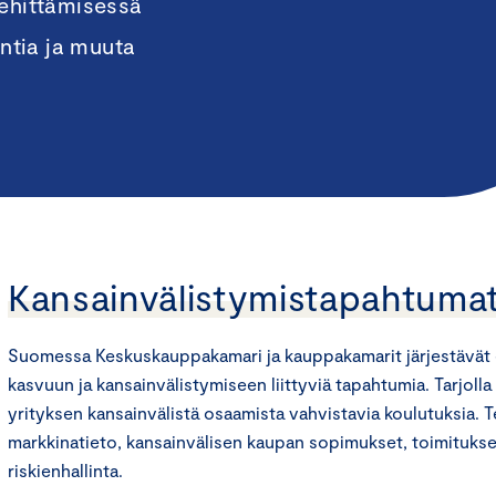
kehittämisessä
intia ja muuta
Kansainvälistymistapahtumat
Suomessa Keskuskauppakamari ja kauppakamarit järjestävät er
kasvuun ja kansainvälistymiseen liittyviä tapahtumia. Tarjolla 
yrityksen kansainvälistä osaamista vahvistavia koulutuksia. 
markkinatieto, kansainvälisen kaupan sopimukset, toimitukset
riskienhallinta.