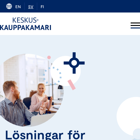
Skip
EN
SV
FI
to
content
Lösningar för