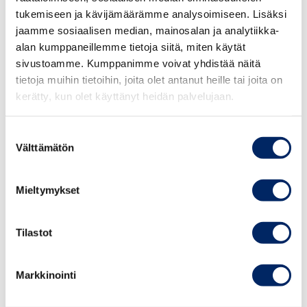
ETT STÄNDIGT AKTUELLT
tukemiseen ja kävijämäärämme analysoimiseen. Lisäksi
jaamme sosiaalisen median, mainosalan ja analytiikka-
BELÖNINGSSÄTT
alan kumppaneillemme tietoja siitä, miten käytät
sivustoamme. Kumppanimme voivat yhdistää näitä
Med Centralhandelskammarens
tietoja muihin tietoihin, joita olet antanut heille tai joita on
förtjänsttecken visar du din
kerätty, kun olet käyttänyt heidän palvelujaan.
uppskattning för din
Suostumuksen
medarbetare.
Välttämätön
valinta
FÖRTJÄNSTTECKEN
Mieltymykset
Tilastot
Markkinointi