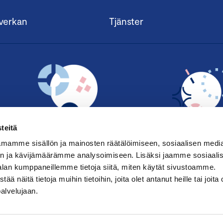
verkan
Tjänster
teitä
mamme sisällön ja mainosten räätälöimiseen, sosiaalisen medi
n ja kävijämäärämme analysoimiseen. Lisäksi jaamme sosiaali
BLI MEDLE
alan kumppaneillemme tietoja siitä, miten käytät sivustoamme.
HANDELSKAMM
näitä tietoja muihin tietoihin, joita olet antanut heille tai joita 
palvelujaan.