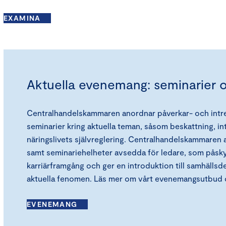
EXAMINA
Aktuella evenemang: seminarier 
Centralhandelskammaren anordnar påverkar- och in
seminarier kring aktuella teman, såsom beskattning, in
näringslivets självreglering. Centralhandelskammare
samt seminariehelheter avsedda för ledare, som pås
karriärframgång och ger en introduktion till samhällsd
aktuella fenomen. Läs mer om vårt evenemangsutbud 
EVENEMANG