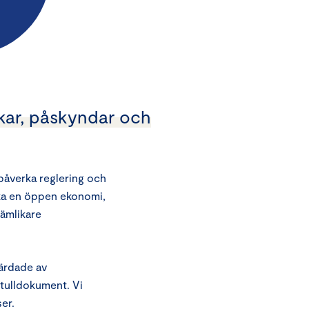
rkar, påskyndar och
 påverka reglering och
ärka en öppen ekonomi,
jämlikare
ärdade av
tulldokument. Vi
er.