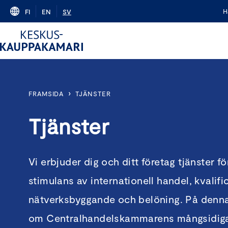
Skip
H
FI
EN
SV
to
content
›
FRAMSIDA
TJÄNSTER
Tjänster
Vi erbjuder dig och ditt företag tjänster fö
stimulans av internationell handel, kvalifi
nätverksbyggande och belöning. På denna
om Centralhandelskammarens mångsidiga