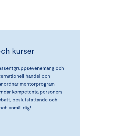
och kurser
tressentgruppsevenemang och
ternationell handel och
n anordnar mentorprogram
kyndar kompetenta personers
ebatt, beslutsfattande och
och anmäl dig!