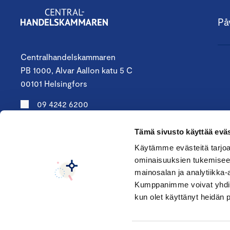
På
Centralhandelskammaren
PB 1000, Alvar Aallon katu 5 C
00101 Helsingfors
09 4242 6200
keskuskauppakamari@chamber.fi
Tämä sivusto käyttää eväs
Följ oss
Käytämme evästeitä tarjoa
ominaisuuksien tukemisee
mainosalan ja analytiikka-
Kumppanimme voivat yhdistää 
kun olet käyttänyt heidän 