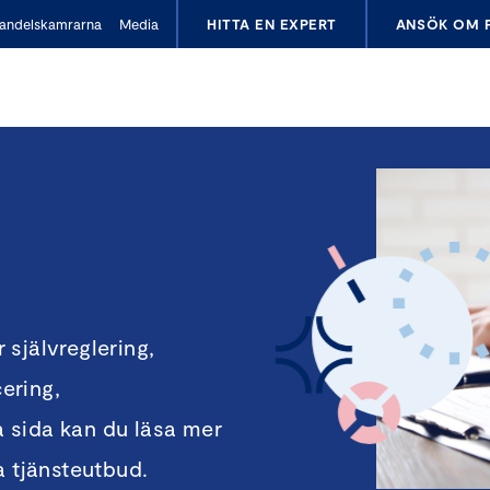
andelskamrarna
Media
HITTA EN EXPERT
ANSÖK OM 
r självreglering,
cering,
 sida kan du läsa mer
 tjänsteutbud.