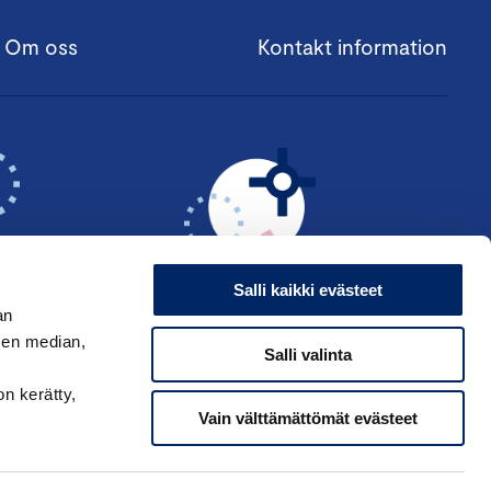
Om oss
Kontakt information
Salli kaikki evästeet
an
sen median,
M I
ANSÖK OM
Salli valinta
AREN ›
FÖRTJÄNSTTECKEN ›
on kerätty,
Vain välttämättömät evästeet