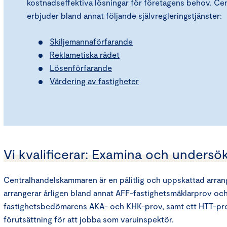
kostnadseffektiva lösningar för företagens behov. C
erbjuder bland annat följande självregleringstjänster:
Skiljemannaförfarande
Reklametiska rådet
Lösenförfarande
Värdering av fastigheter
Vi kvalificerar: Examina och undersö
Centralhandelskammaren är en pålitlig och uppskattad arran
arrangerar årligen bland annat AFF-fastighetsmäklarprov o
fastighetsbedömarens AKA- och KHK-prov, samt ett HTT-pro
förutsättning för att jobba som varuinspektör.