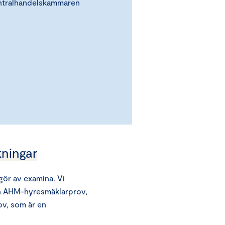
entralhandelskammaren
kningar
gör av examina. Vi
ch AHM-hyresmäklarprov,
v, som är en