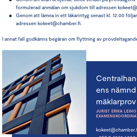
formulerad anmälan om sjukdom till adressen kokeet@
Genom att lämna in ett läkarintyg senast kl. 12.00 följ
adressen kokeet@chamber.fi.
I annat fall godkänns begäran om flyttning av provdeltagand
Centralha
ens nämnd 
mäklarprov
JURIST ERIKA LEINO
EXAMENSKOORDINAT
kokeet@chamber.f