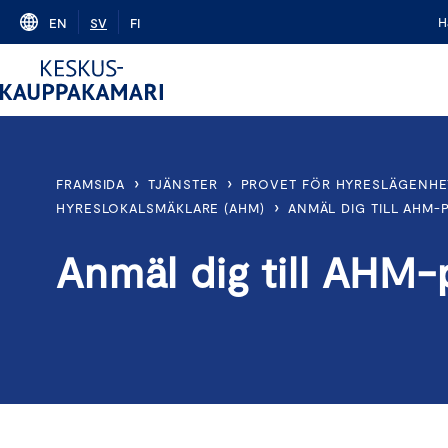
Skip
H
EN
SV
FI
to
content
›
›
FRAMSIDA
TJÄNSTER
PROVET FÖR HYRESLÄGENHE
›
HYRESLOKALSMÄKLARE (AHM)
ANMÄL DIG TILL AHM-
Anmäl dig till AHM-