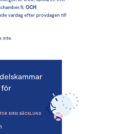
chamber.fi;
OCH
ande vardag efter provdagen till
e inte
ndelskammar
för
OR KIRSI BÄCKLUND
i