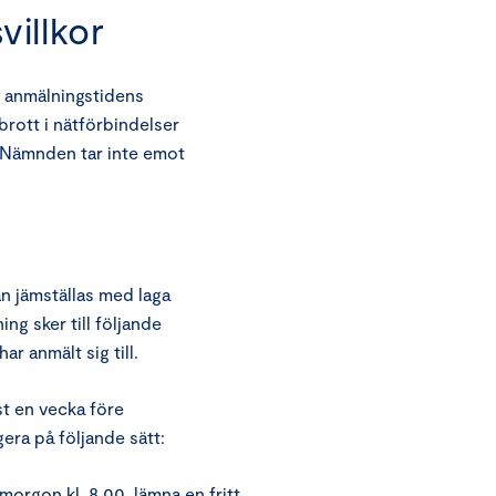
illkor
 anmälningstidens
brott i nätförbindelser
n. Nämnden tar inte emot
an jämställas med laga
ning sker till följande
r anmält sig till.
t en vecka före
era på följande sätt:
orgon kl. 8.00, lämna en fritt