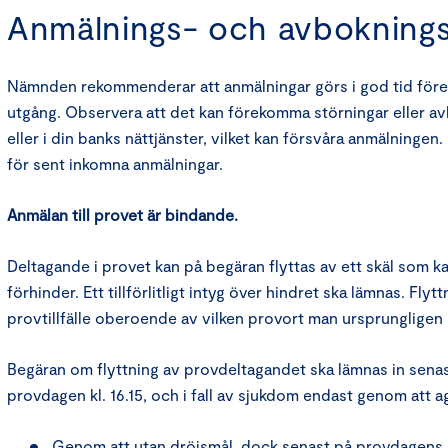
Anmälnings- och avbokningsv
Nämnden rekommenderar att anmälningar görs i god tid före
utgång. Observera att det kan förekomma störningar eller av
eller i din banks nättjänster, vilket kan försvåra anmälninge
för sent inkomna anmälningar.
Anmälan till provet är bindande.
Deltagande i provet kan på begäran flyttas av ett skäl som k
förhinder. Ett tillförlitligt intyg över hindret ska lämnas. Flytt
provtillfälle oberoende av vilken provort man ursprungligen ha
Begäran om flyttning av provdeltagandet ska lämnas in senas
provdagen kl. 16.15, och i fall av sjukdom endast genom att ag
Genom att utan dröjsmål, dock senast på provdagens m