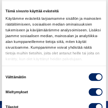
internationalisera sig. På vägen möter de utmaningar,
som stöds av handelskammare och deras nätverk.
Tämä sivusto käyttää evästeitä
Käytämme evästeitä tarjoamamme sisällön ja mainosten
Handelskamrarna erbjuder företag tjänster, påverkan,
räätälöimiseen, sosiaalisen median ominaisuuksien
publikationer, informationskällor och intressebevakning.
tukemiseen ja kävijämäärämme analysoimiseen. Lisäksi
Vi hjälper dig att bygga nätverk. Vi ger råd till företag
jaamme sosiaalisen median, mainosalan ja analytiikka-
både i ekonomiska och i skattemässiga frågor. Vi är en av
alan kumppaneillemme tietoja siitä, miten käytät
de största organisationerna i Finland som utbildar
sivustoamme. Kumppanimme voivat yhdistää näitä
företagspersonal.
tietoja muihin tietoihin, joita olet antanut heille tai joita on
kerätty, kun olet käyttänyt heidän palvelujaan.
Centralhandelskammaren och 19 handelskammare
omfattar hela Finland, alla branscher och former av
Suostumuksen
entreprenörskap.
Välttämätön
valinta
HITTA DIN EGEN HANDELSKAMMARE HÄR
Mieltymykset
Tilastot