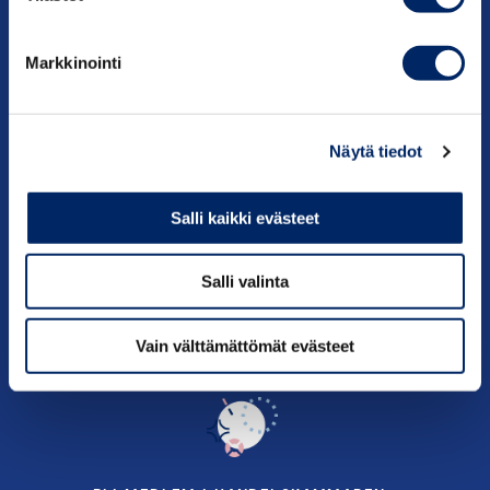
Påverkan
Markkinointi
Tjänster
Om oss
Näytä tiedot
Kontakt information
Salli kaikki evästeet
Salli valinta
Vain välttämättömät evästeet