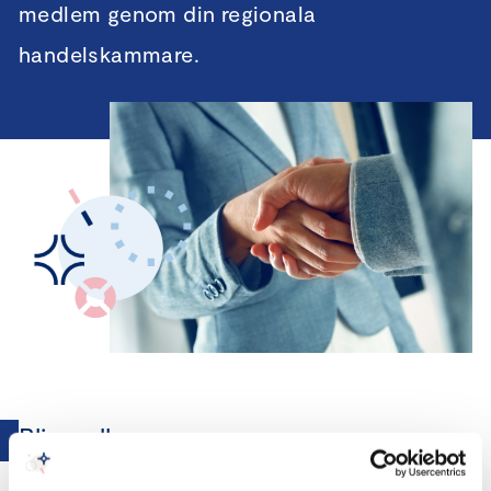
medlem genom din regionala
handelskammare.
Bli medlem
Företag vill bli framgångsrika, vara lönsamma och