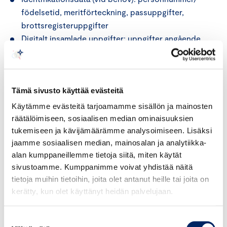
födelsetid, meritförteckning, passuppgifter,
brottsregisteruppgifter
Digitalt insamlade uppgifter: uppgifter angående
digitala tjänster och uppgifter om bruk av den
digitala tjänst som är skapad för användaren samt
den tekniska information som skickas till
Tämä sivusto käyttää evästeitä
användarens digitala anordningar (som datorer
och mobila anordningar) samt uppgifter om
Käytämme evästeitä tarjoamamme sisällön ja mainosten
cookies och annan liknande teknik.
räätälöimiseen, sosiaalisen median ominaisuuksien
Andra uppgifter: personuppgifter angående
tukemiseen ja kävijämäärämme analysoimiseen. Lisäksi
jaamme sosiaalisen median, mainosalan ja analytiikka-
ärenden som behandlas i utskott och råd,
alan kumppaneillemme tietoja siitä, miten käytät
uppgifter angående auktorisering eller
sivustoamme. Kumppanimme voivat yhdistää näitä
godkännande, uppgifter om enskild arbetstagares
tietoja muihin tietoihin, joita olet antanut heille tai joita on
arbetsår angående beviljandet av förtjänsttecken,
kerätty, kun olet käyttänyt heidän palvelujaan.
uppgifter angående forskningsverksamhet,
uppgifter om medlemskap i Internationella
Suostumuksen
handelskammaren (ICC).