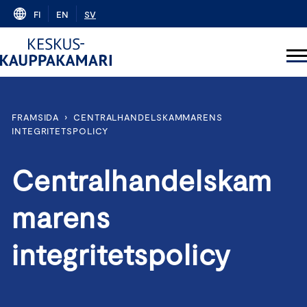
Skip
FI
EN
SV
to
content
FRAMSIDA
›
CENTRALHANDELSKAMMARENS
INTEGRITETSPOLICY
Centralhandelskam
marens
integritetspolicy