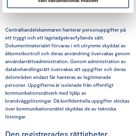
Vain välttämättömät evästeet
Skyddande av personuppgifter
Centralhandelskammaren hanterar personuppgifter på
ett tryggt och ett lagstadgekravfyllande sätt.
Dokumentmaterialet förvaras i ett utrymme skyddat av
åtkomstkontroll och deras användning övervakas genom
användarrättsadministration. Genom administration av
databehandlingsrätt övervakas att uppgifter och deras
delområden endast får hanteras av legitimerade
personer. Uppgifterna är isolerade från offentligt
kommunikationsnätverk med hjälp av
brandväggslösningar. Då konfidentiella uppgifter skickas
över kommunikationsnätet skyddas de av tekniska
lösningar.
Den registrerades rättigheter