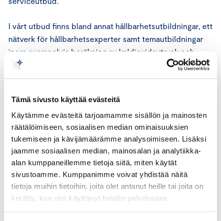
serviceutbud.
I vårt utbud finns bland annat hållbarhetsutbildningar, ett
nätverk för hållbarhetsexperter samt temautbildningar
inom exempelvis beräkning av koldioxidavtryck och
hållbarhetsrapportering. Vi erbjuder också verktyg som
stöder hållbarhetsarbetet, såsom
Utsläppskalkylatorn
.
Dessutom tillhandahåller vi en tillförlitlig och
Tämä sivusto käyttää evästeitä
informationssäker visselblåsarkanal.
Käytämme evästeitä tarjoamamme sisällön ja mainosten
räätälöimiseen, sosiaalisen median ominaisuuksien
Utforska hela vårt erbjudande och var med och bygg en
tukemiseen ja kävijämäärämme analysoimiseen. Lisäksi
hållbar framgång!
jaamme sosiaalisen median, mainosalan ja analytiikka-
alan kumppaneillemme tietoja siitä, miten käytät
Vill du ta ert hållbarhetsarbete till
sivustoamme. Kumppanimme voivat yhdistää näitä
nästa nivå?
tietoja muihin tietoihin, joita olet antanut heille tai joita on
kerätty, kun olet käyttänyt heidän palvelujaan.
Centralhandelskammarens hållbarhetstjänster och