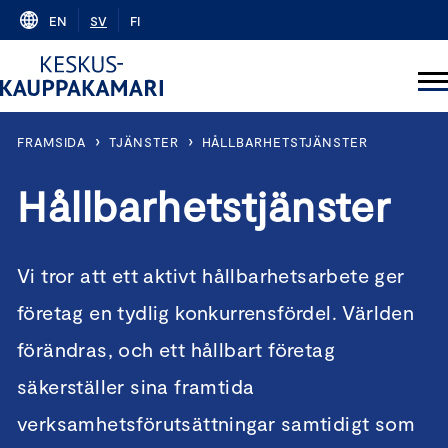
Skip
EN
SV
FI
to
content
›
›
FRAMSIDA
TJÄNSTER
HÅLLBARHETSTJÄNSTER
Hållbarhetstjänster
Vi tror att ett aktivt hållbarhetsarbete ger
företag en tydlig konkurrensfördel. Världen
förändras, och ett hållbart företag
säkerställer sina framtida
verksamhetsförutsättningar samtidigt som