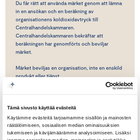
Du får rätt att använda märket genom att lämna
in en ansökan och en beräkning av
organisationens koldioxidavtryck till
Centralhandelskammaren.
Centralhandelskammaren bekräftar att
beräkningen har genomförts och beviljar
märket.
Märket beviljas en organisation, inte en enskild
produkt eller tjänst.
Med Koldioxidavtryck beräknat -märket kan du
till exempel visa finansiärer, kunder och andra
Tämä sivusto käyttää evästeitä
intressenter organisationens aktuella
koldioxidavtryck avseende Scope 1 och Scope
Käytämme evästeitä tarjoamamme sisällön ja mainosten
2 -utsläpp.
räätälöimiseen, sosiaalisen median ominaisuuksien
tukemiseen ja kävijämäärämme analysoimiseen. Lisäksi
jaamme sosiaalisen median, mainosalan ja analytiikka-