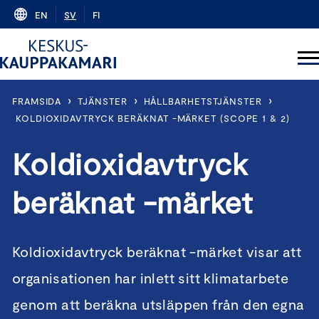
Skip
EN
SV
FI
to
content
›
›
›
FRAMSIDA
TJÄNSTER
HÅLLBARHETSTJÄNSTER
KOLDIOXIDAVTRYCK BERÄKNAT -MÄRKET (SCOPE 1 & 2)
Koldioxidavtryck
beräknat -märket
Koldioxidavtryck beräknat -märket visar att
organisationen har inlett sitt klimatarbete
genom att beräkna utsläppen från den egna