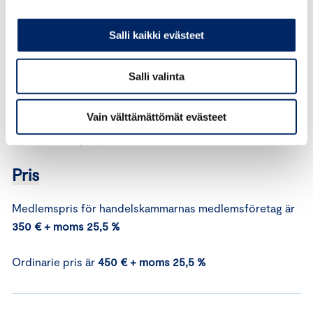
Beräkningsanvisningar
Salli kaikki evästeet
Anvisningar för användning av
Centralhandelskammarens Utsläppskalkylator finns i
Salli valinta
kalkylatorn. Dessutom hjälper Centralhandelskammaren
företag att komma igång med beräkning av
Vain välttämättömät evästeet
koldioxidavtryck genom utbildningar i beräkning av
koldioxidavtryck (på finska).
Pris
Medlemspris för handelskammarnas medlemsföretag är
350 € + moms 25,5 %
Ordinarie pris är
450 € + moms 25,5 %