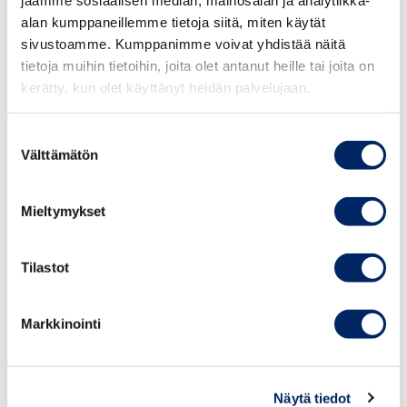
alan kumppaneillemme tietoja siitä, miten käytät
sivustoamme. Kumppanimme voivat yhdistää näitä
tietoja muihin tietoihin, joita olet antanut heille tai joita on
kerätty, kun olet käyttänyt heidän palvelujaan.
Suostumuksen
Välttämätön
valinta
Mieltymykset
Tilastot
Med Koldioxidavtryck beräknat -märket kan du visa till
Markkinointi
exempel finansiärer och dina kunder det aktuella
koldioxidavtrycket när det gäller Scope 1 och Scope 2 -
utsläpp.
Näytä tiedot