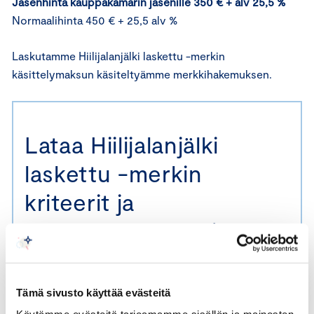
Jäsenhinta kauppakamarin jäsenille 350 € + alv 25,5 %
Normaalihinta 450 € + 25,5 alv %
Laskutamme Hiilijalanjälki laskettu -merkin
käsittelymaksun käsiteltyämme merkkihakemuksen.
Lataa Hiilijalanjälki
laskettu -merkin
kriteerit ja
menettelytapaohjeet
antamalla
sähköpostiosoitteesi
Tämä sivusto käyttää evästeitä