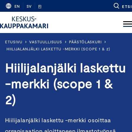
Skip
EN
SV
FI
ETSI
to
content
›
›
›
ETUSIVU
VASTUULLISUUS
PÄÄSTÖLASKURI
HIILIJALANJÄLKI LASKETTU -MERKKI (SCOPE 1 & 2)
Hiilijalanjälki laskettu
-merkki (scope 1 &
2)
Hiilijalanjälki laskettu -merkki osoittaa
organisaation aloittaneen ilmastotyönsä