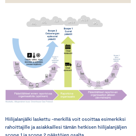
Hiilijalanjälki laskettu -merkillä voit osoittaa esimerkiksi
rahoittajille ja asiakkaillesi tämän hetkisen hiilijalanjäljen
scope 1 ja scope 2 päästöjen osalta.