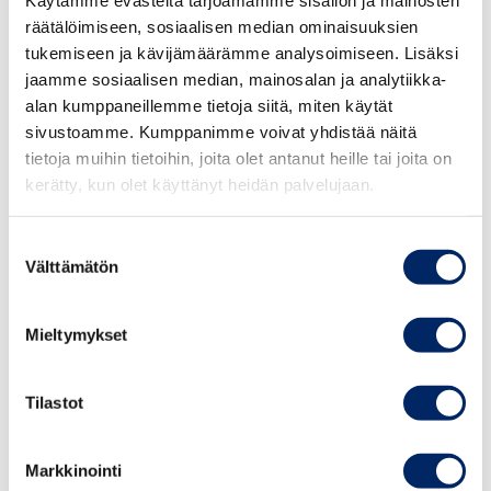
Käytämme evästeitä tarjoamamme sisällön ja mainosten
NIMI
räätälöimiseen, sosiaalisen median ominaisuuksien
tukemiseen ja kävijämäärämme analysoimiseen. Lisäksi
jaamme sosiaalisen median, mainosalan ja analytiikka-
alan kumppaneillemme tietoja siitä, miten käytät
sivustoamme. Kumppanimme voivat yhdistää näitä
YRITYS
tietoja muihin tietoihin, joita olet antanut heille tai joita on
kerätty, kun olet käyttänyt heidän palvelujaan.
(PAKOLLINEN)
Suostumuksen
SÄHKÖPOSTI
Välttämätön
valinta
Mieltymykset
Suostumus henkilötietojen
käsittelyyn
(Pakollinen)
Tilastot
HYVÄKSYN HENKILÖTIETOJEN KÄSITTELYN
KESKUSKAUPPAKAMARIN TIETOSUOJASELOSTEEN
Markkinointi
MUKAISESTI