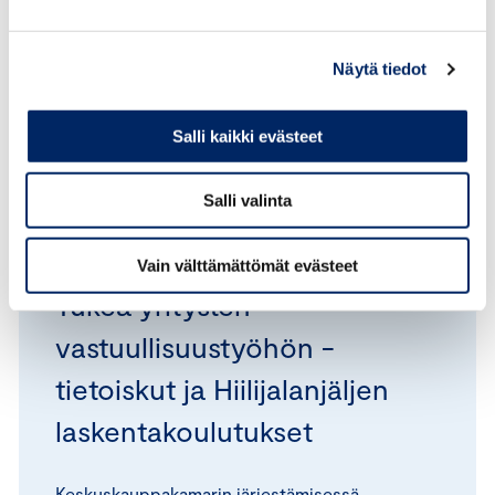
(KAUPPAKAMARI.FI/TIETOSUOJASELOSTE).
Näytä tiedot
LÄHETÄ
Salli kaikki evästeet
Salli valinta
Vain välttämättömät evästeet
Tukea yritysten
vastuullisuustyöhön -
tietoiskut ja Hiilijalanjäljen
laskentakoulutukset
Keskuskauppakamarin järjestämisessä