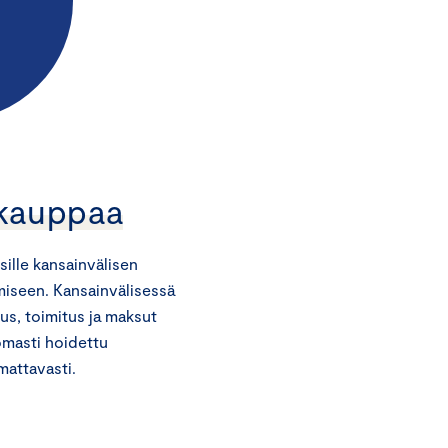
 kauppaa
ksille kansainvälisen
miseen. Kansainvälisessä
us, toimitus ja maksut
tomasti hoidettu
mattavasti.