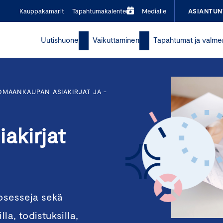
Kauppakamarit
Tapahtumakalenteri
Medialle
ASIANTUN
Uutishuone
Vaikuttaminen
Tapahtumat ja valme
OMAANKAUPAN ASIAKIRJAT JA -
akirjat
rosesseja sekä
la, todistuksilla,