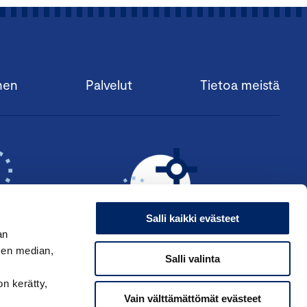
nen
Palvelut
Tietoa meistä
Salli kaikki evästeet
an
sen median,
Salli valinta
KSI ›
HAE ANSIOMERKKIÄ ›
on kerätty,
Vain välttämättömät evästeet