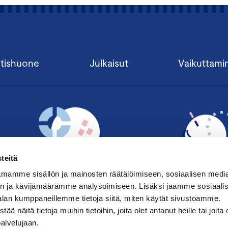
tishuone
Julkaisut
Vaikuttami
teitä
mamme sisällön ja mainosten räätälöimiseen, sosiaalisen medi
n ja kävijämäärämme analysoimiseen. Lisäksi jaamme sosiaali
alan kumppaneillemme tietoja siitä, miten käytät sivustoamme.
TILAA UUTISKIRJE ›
LIITY JÄSENE
näitä tietoja muihin tietoihin, joita olet antanut heille tai joita 
palvelujaan.