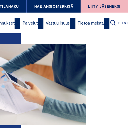
TIJAHAKU
HAE ANSIOMERKKIÄ
LIITY JÄSENEKSI
nnukset
Palvelut
Vastuullisuus
Tietoa meistä
ETSI