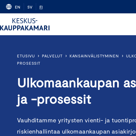
Skip
EN
SV
FI
to
content
›
›
›
ETUSIVU
PALVELUT
KANSAINVÄLISTYMINEN
ULK
PROSESSIT
Ulkomaankaupan asi
ja -prosessit
Vauhditamme yritysten vienti- ja tuontip
riskienhallintaa ulkomaankaupan asiakirjoil