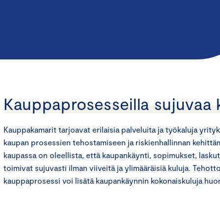
Kauppaprosesseilla sujuvaa
Kauppakamarit tarjoavat erilaisia palveluita ja työkaluja yrity
kaupan prosessien tehostamiseen ja riskienhallinnan kehittä
kaupassa on oleellista, että kaupankäynti, sopimukset, laskut
toimivat sujuvasti ilman viiveitä ja ylimääräisiä kuluja. Tehot
kauppaprosessi voi lisätä kaupankäynnin kokonaiskuluja huo