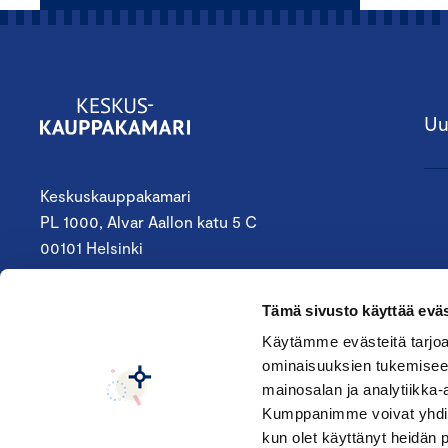
Uu
Keskuskauppakamari
PL 1000, Alvar Aallon katu 5 C
00101 Helsinki
09 4242 6200
Tämä sivusto käyttää eväs
keskuskauppakamari@chamber.fi
Käytämme evästeitä tarjoa
ominaisuuksien tukemisee
Seuraa meitä:
mainosalan ja analytiikka-
Kumppanimme voivat yhdistää 
kun olet käyttänyt heidän 