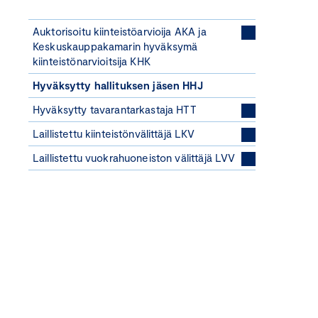
Auktorisoitu kiinteistöarvioija AKA ja
Keskuskauppakamarin hyväksymä
kiinteistönarvioitsija KHK
Hyväksytty hallituksen jäsen HHJ
Hyväksytty tavarantarkastaja HTT
Laillistettu kiinteistönvälittäjä LKV
Laillistettu vuokrahuoneiston välittäjä LVV