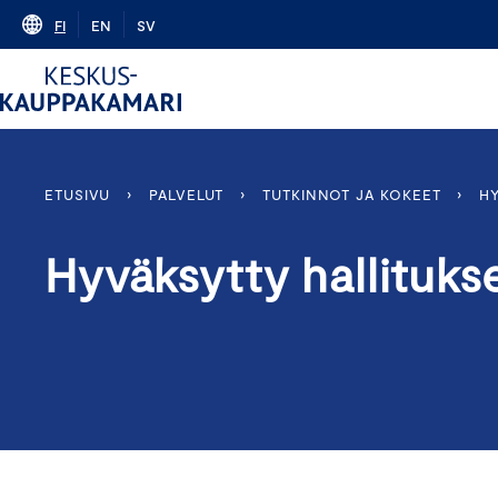
Skip
FI
EN
SV
to
content
ETUSIVU
›
PALVELUT
›
TUTKINNOT JA KOKEET
›
H
Hyväksytty hallituk