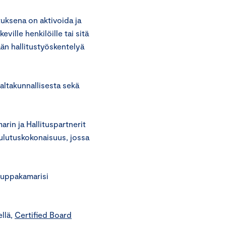
uksena on aktivoida ja
eville henkilöille tai sitä
ään hallitustyöskentelyä
altakunnallisesta sekä
in ja Hallituspartnerit
ulutuskokonaisuus, jossa
auppakamarisi
llä,
Certified Board