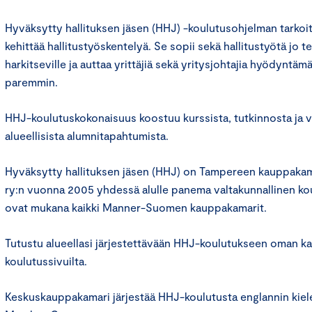
Hyväksytty hallituksen jäsen (HHJ) -koulutusohjelman tarkoit
kehittää hallitustyöskentelyä. Se sopii sekä hallitustyötä jo tek
harkitseville ja auttaa yrittäjiä sekä yritysjohtajia hyödyntäm
paremmin.
HHJ-koulutuskokonaisuus koostuu kurssista, tutkinnosta ja v
alueellisista alumnitapahtumista.
Hyväksytty hallituksen jäsen (HHJ) on Tampereen kauppakamar
ry:n vuonna 2005 yhdessä alulle panema valtakunnallinen ko
ovat mukana kaikki Manner-Suomen kauppakamarit.
Tutustu alueellasi järjestettävään HHJ-koulutukseen oman k
koulutussivuilta.
Keskuskauppakamari järjestää HHJ-koulutusta englannin kiele