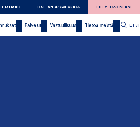
TIJAHAKU
HAE ANSIOMERKKIÄ
LIITY JÄSENEKSI
nnukset
Palvelut
Vastuullisuus
Tietoa meistä
ETSI