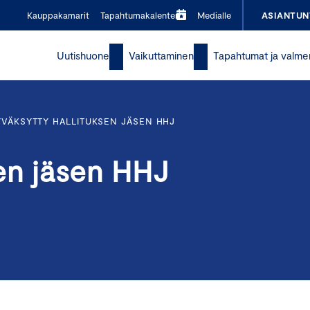
Kauppakamarit
Tapahtumakalenteri
Medialle
ASIANTUN
Uutishuone
Vaikuttaminen
Tapahtumat ja valme
YVÄKSYTTY HALLITUKSEN JÄSEN HHJ
sen jäsen HHJ