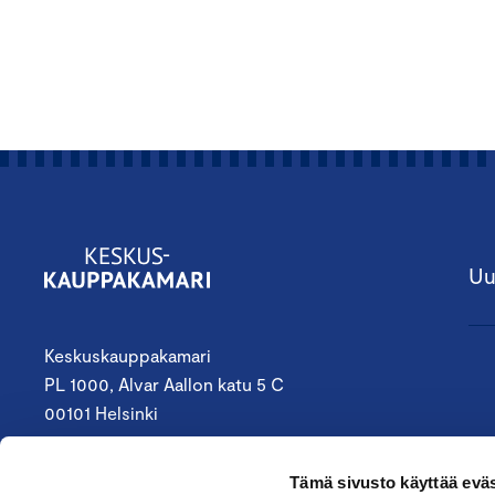
Uu
Keskuskauppakamari
PL 1000, Alvar Aallon katu 5 C
00101 Helsinki
09 4242 6200
Tämä sivusto käyttää eväs
keskuskauppakamari@chamber.fi