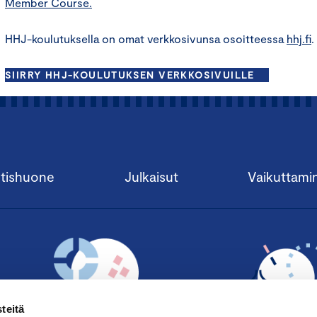
Member Course.
HHJ-koulutuksella on omat verkkosivunsa osoitteessa
hhj.fi
.
SIIRRY HHJ-KOULUTUKSEN VERKKOSIVUILLE
tishuone
Julkaisut
Vaikuttami
teitä