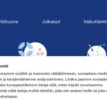
tishuone
Julkaisut
Vaikuttami
teitä
mamme sisällön ja mainosten räätälöimiseen, sosiaalisen medi
n ja kävijämäärämme analysoimiseen. Lisäksi jaamme sosiaali
alan kumppaneillemme tietoja siitä, miten käytät sivustoamme.
TILAA UUTISKIRJE ›
LIITY JÄSENE
näitä tietoja muihin tietoihin, joita olet antanut heille tai joita 
palvelujaan.