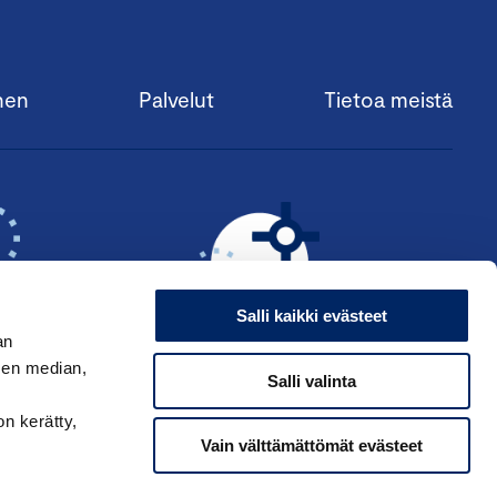
nen
Palvelut
Tietoa meistä
Salli kaikki evästeet
an
sen median,
Salli valinta
KSI ›
HAE ANSIOMERKKIÄ ›
on kerätty,
Vain välttämättömät evästeet