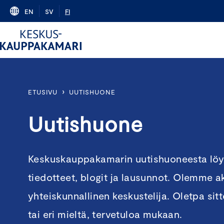
Skip
EN
SV
FI
to
content
›
ETUSIVU
UUTISHUONE
Uutishuone
Keskuskauppakamarin uutishuoneesta lö
tiedotteet, blogit ja lausunnot. Olemme ak
yhteiskunnallinen keskustelija. Oletpa s
tai eri mieltä, tervetuloa mukaan.