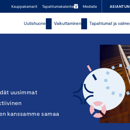
Kauppakamarit
Tapahtumakalenteri
Medialle
ASIANTUN
Uutishuone
Vaikuttaminen
Tapahtumat ja valme
ydät uusimmat
tiivinen
itten kanssamme samaa