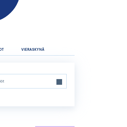
OT
VIERASKYNÄ
löt