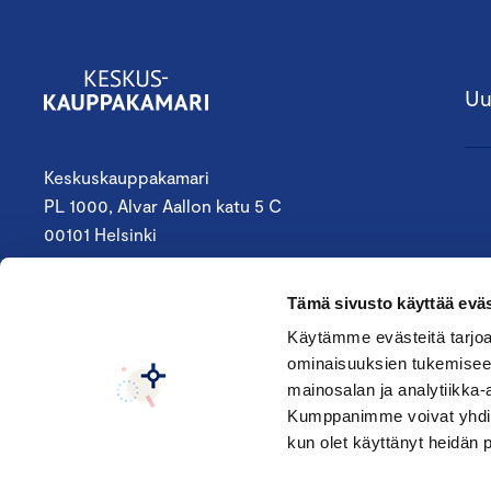
Uu
Keskuskauppakamari
PL 1000, Alvar Aallon katu 5 C
00101 Helsinki
09 4242 6200
Tämä sivusto käyttää eväs
keskuskauppakamari@chamber.fi
Käytämme evästeitä tarjoa
ominaisuuksien tukemisee
Seuraa meitä:
mainosalan ja analytiikka-
Kumppanimme voivat yhdistää 
kun olet käyttänyt heidän 