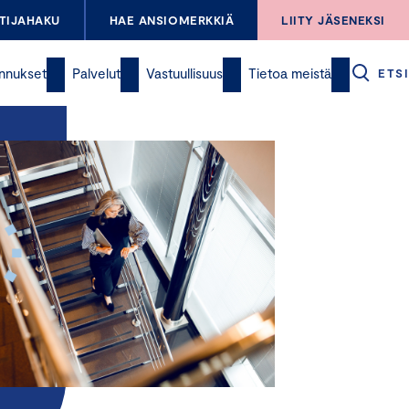
TIJAHAKU
HAE ANSIOMERKKIÄ
LIITY JÄSENEKSI
nnukset
Palvelut
Vastuullisuus
Tietoa meistä
ETSI