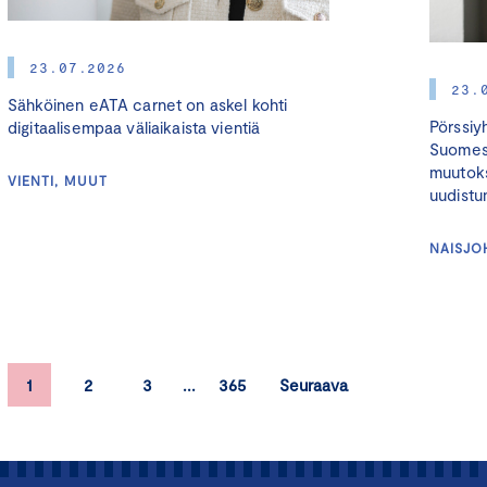
23.07.2026
23.
Sähköinen eATA carnet on askel kohti
Pörssiyh
digitaalisempaa väliaikaista vientiä
Suomess
muutoks
VIENTI, MUUT
uudistum
NAISJO
1
2
3
365
Seuraava