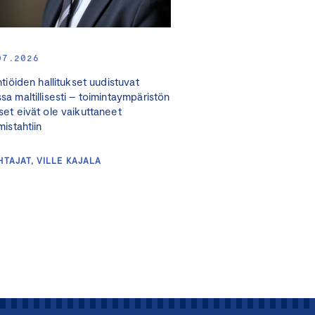
07.2026
tiöiden hallitukset uudistuvat
a maltillisesti – toimintaympäristön
et eivät ole vaikuttaneet
istahtiin
HTAJAT, VILLE KAJALA