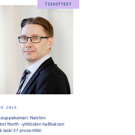
TIEDOTTEET
08.2026
auppakamari: Naisten
irst North -yhtiöiden hallituksen
ä laski 27 prosenttiin