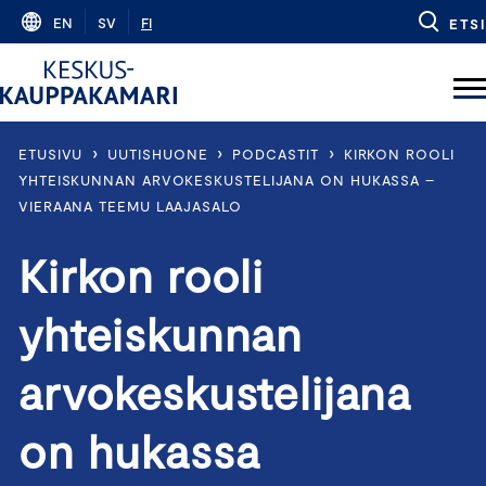
Skip
EN
SV
FI
ETSI
to
content
›
›
›
ETUSIVU
UUTISHUONE
PODCASTIT
KIRKON ROOLI
YHTEISKUNNAN ARVOKESKUSTELIJANA ON HUKASSA –
VIERAANA TEEMU LAAJASALO
Kirkon rooli
yhteiskunnan
arvokeskustelijana
on hukassa