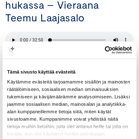
hukassa – Vieraana
Teemu Laajasalo
Kapitalismia on kutsuttu toisinaan uskonnoksi.
Markkinoista on tullut meille jumala: kaikkivoipa,
kaikkitietävä ja kaikkialla. Ovatko taloustieteilijät jo
Tämä sivusto käyttää evästeitä
korvanneet papit? Tai onko todellinen pohjoismainen
Käytämme evästeitä tarjoamamme sisällön ja mainosten
uskonto sittenkin hyvinvointivaltio?
räätälöimiseen, sosiaalisen median ominaisuuksien
tukemiseen ja kävijämäärämme analysoimiseen. Lisäksi
@romakka-podcastissa ihmetellään tällä kertaa kirkon
jaamme sosiaalisen median, mainosalan ja analytiikka-
roolia modernissa maailmassa yhdessä piispa Teemu
alan kumppaneillemme tietoja siitä, miten käytät
Laajasalon kanssa. Pitäisikö kirkon tyytyä sivustakatsojan
sivustoamme. Kumppanimme voivat yhdistää näitä
rooliin yhteiskunnassa?
tietoja muihin tietoihin, joita olet antanut heille tai joita on
kerätty, kun olet käyttänyt heidän palvelujaan.