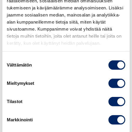
räätälöimiseen, sosiaalisen median ominaisuuksien
tukemiseen ja kävijämäärämme analysoimiseen. Lisäksi
Työsuhteen kestoon lasketaan sairaus-, äitiys-,
jaamme sosiaalisen median, mainosalan ja analytiikka-
isyys- ja vanhempainloma, tilapäinen lomautus ja
alan kumppaneillemme tietoja siitä, miten käytät
asevelvollisuuden suorittaminen. Pitempiaikaiset
sivustoamme. Kumppanimme voivat yhdistää näitä
opinto-, virka-, vuorottelu- ja hoitovapaat
tietoja muihin tietoihin, joita olet antanut heille tai joita on
vähennetään ansiomerkkiin oikeuttavasta ajasta.
kerätty, kun olet käyttänyt heidän palvelujaan.
Suostumuksen
Välttämätön
valinta
Mieltymykset
Tilastot
Ansiomerkkejä usealle saajalle
Markkinointi
Voit hakea ansiomerkkejä usealle saajalle samalla