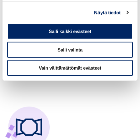
hakemuslomakkeella. Kun olet täyttänyt yhden
saajan tiedot, paina ”tallenna” ja täytä seuraavan
Näytä tiedot
saajan tiedot. Muista tallentaa jokaisen
merkinsaajan tiedot.
Salli kaikki evästeet
Jos haet ansiomerkkejä yli kymmenelle
Salli valinta
merkinsaajalle, suosittelemme käyttämään Excel-
hakemusta. Lataa lomake itsellesi hakemussivulta ja
lähetä se täytettynä osoitteeseen
Vain välttämättömät evästeet
ansiomerkit@chamber.fi.