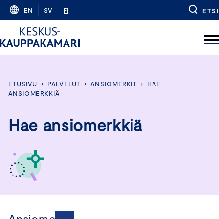
Skip
EN
SV
FI
ETSI
to
content
ETUSIVU
›
PALVELUT
›
ANSIOMERKIT
›
HAE
ANSIOMERKKIÄ
Hae ansiomerkkiä
Ansiomerkit