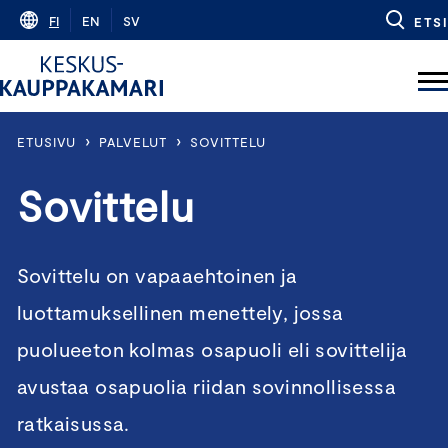
Skip
FI
EN
SV
ETSI
to
content
›
›
ETUSIVU
PALVELUT
SOVITTELU
Sovittelu
Sovittelu on vapaaehtoinen ja
luottamuksellinen menettely, jossa
puolueeton kolmas osapuoli eli sovittelija
avustaa osapuolia riidan sovinnollisessa
ratkaisussa.