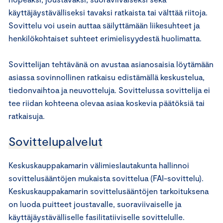
käyttäjäystävälliseksi tavaksi ratkaista tai välttää riitoja.
Sovittelu voi usein auttaa säilyttämään liikesuhteet ja
henkilökohtaiset suhteet erimielisyydestä huolimatta.
Sovittelijan tehtävänä on avustaa asianosaisia löytämään
asiassa sovinnollinen ratkaisu edistämällä keskustelua,
tiedonvaihtoa ja neuvotteluja. Sovittelussa sovittelija ei
tee riidan kohteena olevaa asiaa koskevia päätöksiä tai
ratkaisuja.
Sovittelupalvelut
Keskuskauppakamarin välimieslautakunta hallinnoi
sovittelusääntöjen mukaista sovittelua (FAI-sovittelu).
Keskuskauppakamarin sovittelusääntöjen tarkoituksena
on luoda puitteet joustavalle, suoraviivaiselle ja
käyttäjäystävälliselle fasilitatiiviselle sovittelulle.