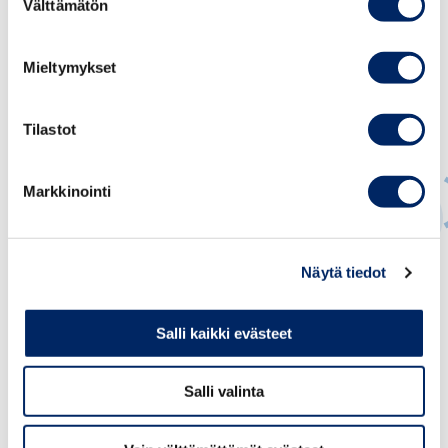
Välttämätön
valinta
Mieltymykset
Tilastot
Markkinointi
Henrik Sajakorpi
Näytä tiedot
PÄÄSIHTEERI
Salli kaikki evästeet
henrik.sajakorpi@chamber.fi
+358 40 726 1108
Salli valinta