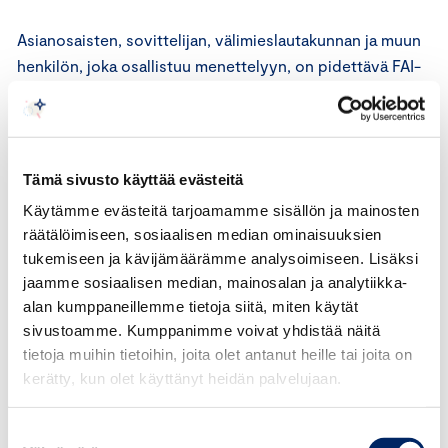
Asianosaisten, sovittelijan, välimieslautakunnan ja muun
henkilön, joka osallistuu menettelyyn, on pidettävä FAI-
sovittelu ja sen lopputulos salassa. Asianosaiset voivat
sopia välimieslautakunnan välimiesmenettelypalveluiden
käyttämisestä, jos he eivät pääse sovintoon tai jos he
haluavat, että sovintosopimus vahvistetaan
Tämä sivusto käyttää evästeitä
välitystuomiolla.
Käytämme evästeitä tarjoamamme sisällön ja mainosten
räätälöimiseen, sosiaalisen median ominaisuuksien
Lue lisää FAI-sovittelusta
täältä
.
tukemiseen ja kävijämäärämme analysoimiseen. Lisäksi
jaamme sosiaalisen median, mainosalan ja analytiikka-
Vastaava asiantuntija
alan kumppaneillemme tietoja siitä, miten käytät
sivustoamme. Kumppanimme voivat yhdistää näitä
tietoja muihin tietoihin, joita olet antanut heille tai joita on
kerätty, kun olet käyttänyt heidän palvelujaan.
Suostumuksen