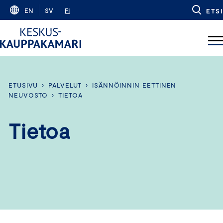
Skip
EN
SV
FI
ETSI
to
content
ETUSIVU
›
PALVELUT
›
ISÄNNÖINNIN EETTINEN
NEUVOSTO
›
TIETOA
Tietoa