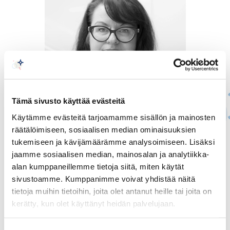
Tämä sivusto käyttää evästeitä
Käytämme evästeitä tarjoamamme sisällön ja mainosten
räätälöimiseen, sosiaalisen median ominaisuuksien
Raisa Harju
tukemiseen ja kävijämäärämme analysoimiseen. Lisäksi
jaamme sosiaalisen median, mainosalan ja analytiikka-
PÄÄSIHTEERI
alan kumppaneillemme tietoja siitä, miten käytät
sivustoamme. Kumppanimme voivat yhdistää näitä
raisa.harju@chamber.fi
tietoja muihin tietoihin, joita olet antanut heille tai joita on
+358 50 554 2683
kerätty, kun olet käyttänyt heidän palvelujaan.