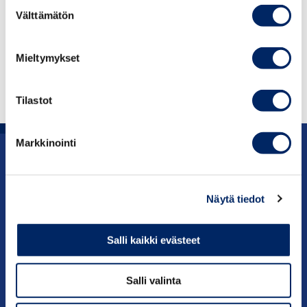
Suostumuksen
Välttämätön
valinta
Mieltymykset
Tilastot
Markkinointi
Uutishuone
Näytä tiedot
Julkaisut
Vaikuttaminen
Salli kaikki evästeet
Palvelut
Salli valinta