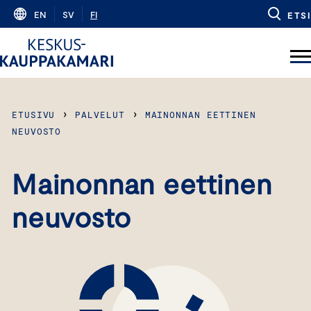
Skip
EN
SV
FI
ETSI
to
content
›
›
ETUSIVU
PALVELUT
MAINONNAN EETTINEN
NEUVOSTO
Mainonnan eettinen
neuvosto