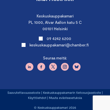
Keskuskauppakamari
PL 1000, Alvar Aallon katu 5 C
00101 Helsinki
09 4242 6200
keskuskauppakamari@chamber.fi
Seuraa meitä:
Saavutettavuusseloste
|
Keskuskauppakamarin tietosuojaseloste
|
Käyttöehdot
|
Muuta evästeasetuksia
© Keskuskauppakamari 2026