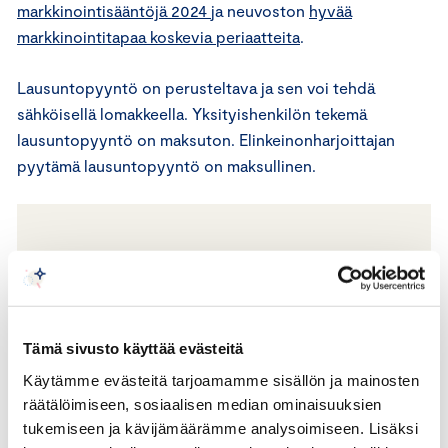
markkinointisääntöjä 2024
ja neuvoston
hyvää
markkinointitapaa koskevia periaatteita
.
Lausuntopyyntö on perusteltava ja sen voi tehdä
sähköisellä lomakkeella. Yksityishenkilön tekemä
lausuntopyyntö on maksuton. Elinkeinonharjoittajan
pyytämä lausuntopyyntö on maksullinen.
Neuvoston toimivaltaan ei kuulu esimerkiksi
seuraavien asioiden arviointi:
markkinoinnin harhaanjohtavuus
Tämä sivusto käyttää evästeitä
markkinoinnin totuudenvastaisuus
Käytämme evästeitä tarjoamamme sisällön ja mainosten
markkinoinnin hyvän maun vastaisuus
räätälöimiseen, sosiaalisen median ominaisuuksien
poliittinen tai uskonnollinen mainonta
tukemiseen ja kävijämäärämme analysoimiseen. Lisäksi
tuotesijoittelu