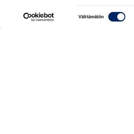
Suostumuksen
Välttämätön
valinta