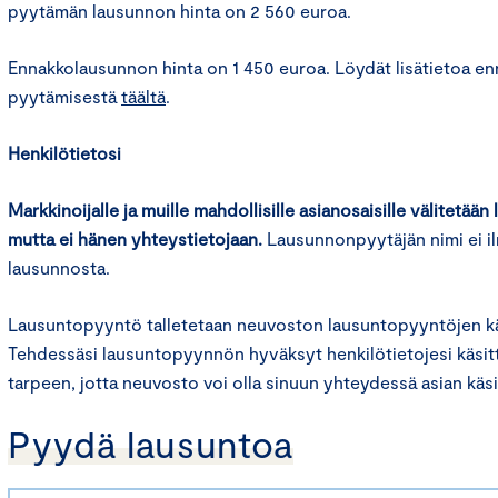
pyytämän lausunnon hinta on 2 560 euroa.
Ennakkolausunnon hinta on 1 450 euroa. Löydät lisätietoa e
pyytämisestä
täältä
.
Henkilötietosi
Markkinoijalle ja muille mahdollisille asianosaisille välitetää
mutta ei hänen yhteystietojaan.
Lausunnonpyytäjän nimi ei i
lausunnosta.
Lausuntopyyntö talletetaan neuvoston lausuntopyyntöjen käs
Tehdessäsi lausuntopyynnön hyväksyt henkilötietojesi käsitt
tarpeen, jotta neuvosto voi olla sinuun yhteydessä asian käsit
Pyydä lausuntoa