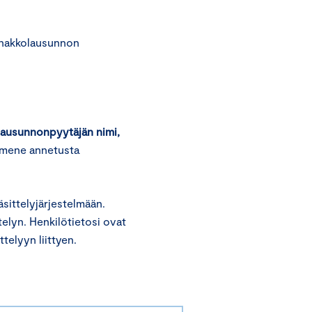
nnakkolausunnon
n lausunnonpyytäjän nimi,
lmene annetusta
ittelyjärjestelmään.
elyn. Henkilötietosi ovat
telyyn liittyen.