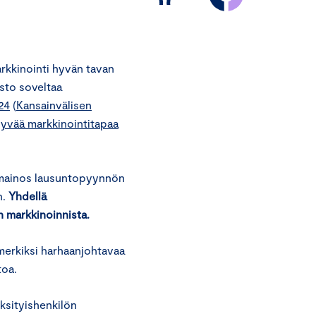
rkkinointi hyvän tavan
sto soveltaa
24
(
Kansainvälisen
yvää markkinointitapaa
ä mainos lausuntopyynnön
n.
Yhdellä
 markkinoinnista.
imerkiksi harhaanjohtavaa
toa.
ksityishenkilön