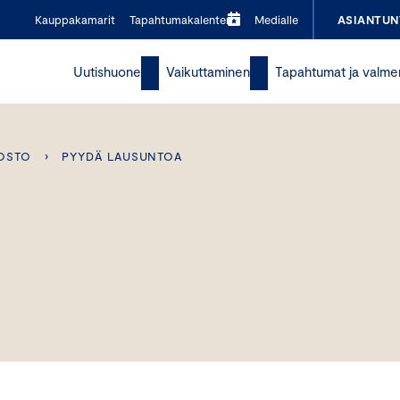
Kauppakamarit
Tapahtumakalenteri
Medialle
ASIANTUN
Uutishuone
Vaikuttaminen
Tapahtumat ja valme
OSTO
›
PYYDÄ LAUSUNTOA