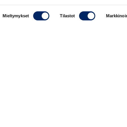
LÄHIOSOITE
Mieltymykset
Tilastot
Markkinoin
KAUPUNKI
POSTINUME
*
PUHELINNUMERO
Oletko
*
Yksityishenkilölle lausuntopyyntö on maksuton. Muun kuin yksityish
2 560 euroa.
YKSITYISHENKILÖ
YRITYS TAI JÄRJESTÖ
VAIKUTTAJA