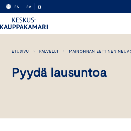
Skip
EN
SV
FI
to
content
ETUSIVU
›
PALVELUT
›
MAINONNAN EETTINEN NEUV
Pyydä lausuntoa