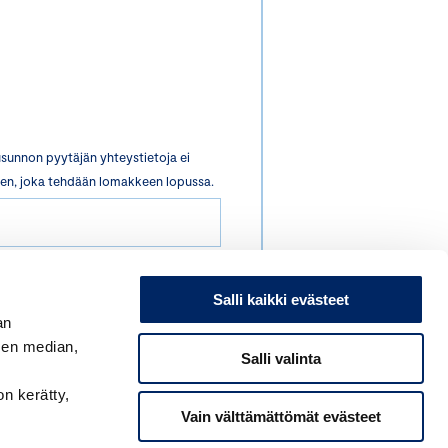
usunnon pyytäjän yhteystietoja ei
nnistautumisen, joka tehdään lomakkeen lopussa.
Salli kaikki evästeet
an
sen median,
Salli valinta
on kerätty,
Vain välttämättömät evästeet