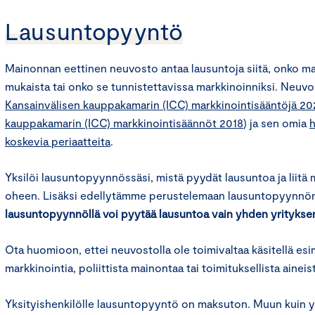
Lausuntopyyntö
Mainonnan eettinen neuvosto antaa lausuntoja siitä, onko ma
mukaista tai onko se tunnistettavissa markkinoinniksi. Neuvo
Kansainvälisen kauppakamarin (ICC) markkinointisääntöjä 20
kauppakamarin (ICC) markkinointisäännöt 2018
) ja sen omia
h
koskevia periaatteita
.
Yksilöi lausuntopyynnössäsi, mistä pyydät lausuntoa ja liit
oheen. Lisäksi edellytämme perustelemaan lausuntopyynnö
lausuntopyynnöllä voi pyytää lausuntoa vain yhden yrityksen
Ota huomioon, ettei neuvostolla ole toimivaltaa käsitellä es
markkinointia, poliittista mainontaa tai toimituksellista aineis
Yksityishenkilölle lausuntopyyntö on maksuton. Muun kuin y