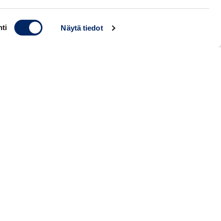
ti
Näytä tiedot
RO
enkilön pyytämän lausunnon hinta on