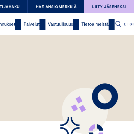
TIJAHAKU
HAE ANSIOMERKKIÄ
LIITY JÄSENEKSI
nnukset
Palvelut
Vastuullisuus
Tietoa meistä
ETSI