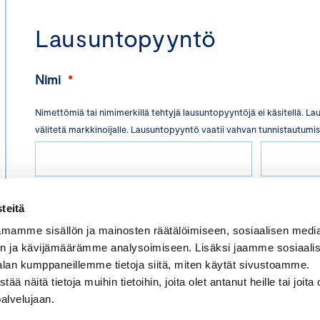
Lausuntopyyntö
Nimi
*
Nimettömiä tai nimimerkillä tehtyjä lausuntopyyntöjä ei käsitellä. La
välitetä markkinoijalle. Lausuntopyyntö vaatii vahvan tu
ETUNIMI
SUKUNIMI
teitä
*
SÄHKÖPOSTI
mamme sisällön ja mainosten räätälöimiseen, sosiaalisen medi
n ja kävijämäärämme analysoimiseen. Lisäksi jaamme sosiaali
alan kumppaneillemme tietoja siitä, miten käytät sivustoamme.
näitä tietoja muihin tietoihin, joita olet antanut heille tai joita 
Osoite
*
palvelujaan.