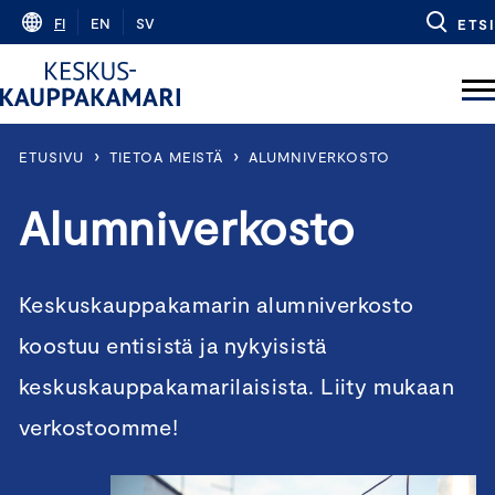
Skip
FI
EN
SV
ETSI
to
content
›
›
ETUSIVU
TIETOA MEISTÄ
ALUMNIVERKOSTO
Alumniverkosto
Keskuskauppakamarin alumniverkosto
koostuu entisistä ja nykyisistä
keskuskauppakamarilaisista. Liity mukaan
verkostoomme!