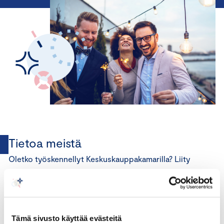
Tietoa meistä
Oletko työskennellyt Keskuskauppakamarilla? Liity
mukaan alumniverkostoomme!
Alumniverkostomme kautta saat kutsun
alumnitapahtumiin ja sidosryhmätilaisuuksiin, sekä
Tämä sivusto käyttää evästeitä
pääset verkostoitumaan entisten ja nykyisten