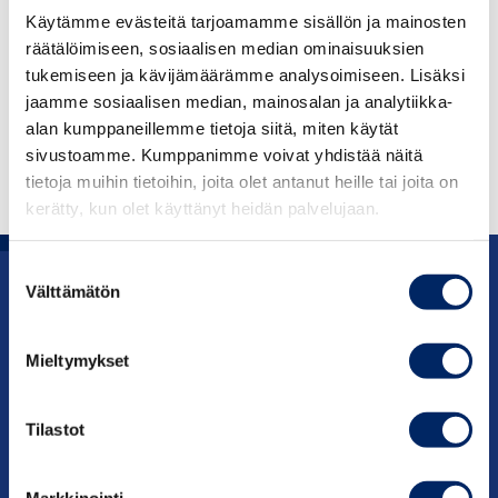
Käytämme evästeitä tarjoamamme sisällön ja mainosten
keskuskauppakamarilaisten kanssa.
räätälöimiseen, sosiaalisen median ominaisuuksien
tukemiseen ja kävijämäärämme analysoimiseen. Lisäksi
Liity mukaan alumniverkostoon lähettämällä meille
jaamme sosiaalisen median, mainosalan ja analytiikka-
viestiä:
alan kumppaneillemme tietoja siitä, miten käytät
sivustoamme. Kumppanimme voivat yhdistää näitä
keskuskauppakamari@chamber.fi
.
tietoja muihin tietoihin, joita olet antanut heille tai joita on
kerätty, kun olet käyttänyt heidän palvelujaan.
Suostumuksen
Välttämätön
valinta
Uutishuone
Mieltymykset
Julkaisut
Vaikuttaminen
Tilastot
Palvelut
Markkinointi