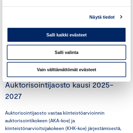
Toimitusjohtaja Hannu Juutti (AKA/KHK), H&J Group Oy
Apulaisprofessori, TkT Saija Toivonen, Aalto-yliopisto
Näytä tiedot
Director, Client Coverage and Service Concepts Kati
Paatela, KTI Kiinteistötieto Oy
Salli kaikki evästeet
Head of Property Valuation Finland, Olli-Pekka
Mustonen (AKA/KHK), Danske Bank
Salli valinta
Sihteeri
Legal Counsel Erika Leino, Keskuskauppakamari
Vain välttämättömät evästeet
Auktorisointijaosto kausi 2025-
2027
Auktorisointijaosto vastaa kiinteistöarvioinnin
auktorisointikokeen (AKA-koe) ja
kiinteistönarvioitsijakokeen (KHK-koe) järjestämisestä,