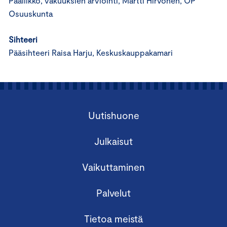
Päällikkö, vakuuksien arviointi, Martti Hirvonen, OP
Osuuskunta
Sihteeri
Pääsihteeri Raisa Harju, Keskuskauppakamari
Uutishuone
Julkaisut
Vaikuttaminen
Palvelut
Tietoa meistä