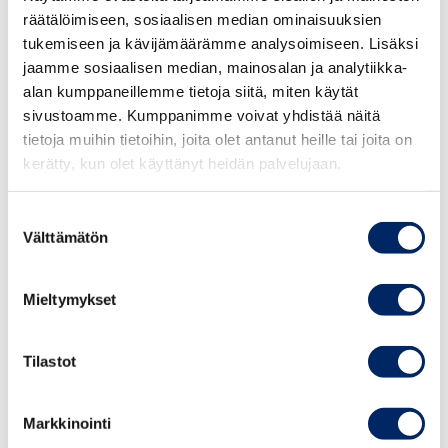
kiinteistöarvioijien (AKA) ja hyväksyttyjen
räätälöimiseen, sosiaalisen median ominaisuuksien
kiinteistönarvioitsijoiden (KHK) toimintaa. Se käsittelee
tukemiseen ja kävijämäärämme analysoimiseen. Lisäksi
auktorisoituja kiinteistöarvioijia ja hyväksyttyjä
jaamme sosiaalisen median, mainosalan ja analytiikka-
kiinteistönarvioitsijoita koskevat valitukset, vastaa AKA-
alan kumppaneillemme tietoja siitä, miten käytät
ja KHK-arvioitsijoiden vuosivalvonnasta sekä
sivustoamme. Kumppanimme voivat yhdistää näitä
omavalvonnasta ja käsittelee AKA-auktorisoinnin
tietoja muihin tietoihin, joita olet antanut heille tai joita on
voimassaoloon liittyvät asiat.
kerätty, kun olet käyttänyt heidän palvelujaan.
Valvontajaosto valvoo vastaavasti Keskuskauppakamarin
Suostumuksen
hyväksymien kiinteistönarvioitsijoiden (KHK) toimintaa.
Välttämätön
valinta
Valvontajaoston jäsenet:
Mieltymykset
Puheenjohtaja
Tilastot
Ekonomi Tapani Väljä, AG-Partners Corporate Finance
Oy
Markkinointi
Jäsenet