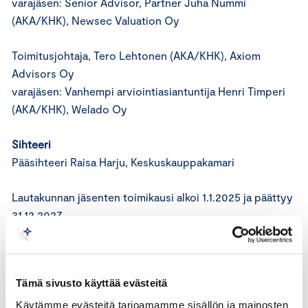
varajäsen: Senior Advisor, Partner Juha Nummi
(AKA/KHK), Newsec Valuation Oy
Toimitusjohtaja, Tero Lehtonen (AKA/KHK), Axiom
Advisors Oy
varajäsen: Vanhempi arviointiasiantuntija Henri Timperi
(AKA/KHK), Welado Oy
Sihteeri
Pääsihteeri Raisa Harju, Keskuskauppakamari
Lautakunnan jäsenten toimikausi alkoi 1.1.2025 ja päättyy
31.12.2027.
Valvontajaosto kausi 2025-2027
Tämä sivusto käyttää evästeitä
Valvontajaosto valvoo auktorisoitujen
Käytämme evästeitä tarjoamamme sisällön ja mainosten