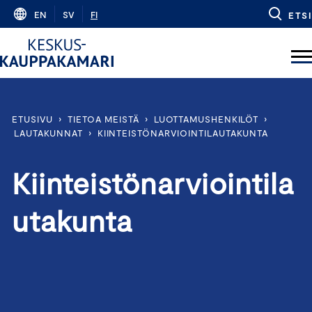
Skip
EN
SV
FI
ETSI
to
content
ETUSIVU
›
TIETOA MEISTÄ
›
LUOTTAMUSHENKILÖT
›
LAUTAKUNNAT
›
KIINTEISTÖNARVIOINTILAUTAKUNTA
Kiinteistönarviointila
utakunta