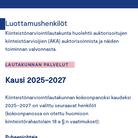
Luottamushenkilöt
Kiinteistönarviointilautakunta huolehtii auktorisoitujen
kiinteistöarvioijien (AKA) auktorisoinnista ja näiden
toiminnan valvonnasta.
LAUTAKUNNAN PALVELUT
Kausi 2025-2027
Kiinteistönarviointilautakunnan kokoonpanoksi kaudeksi
2025–2027 on valittu seuraavat henkilöt
(kokoonpanossa on otettu huomioon
kiinteistörahastolain 18 a §:n vaatimukset):
Puheenjohtaja