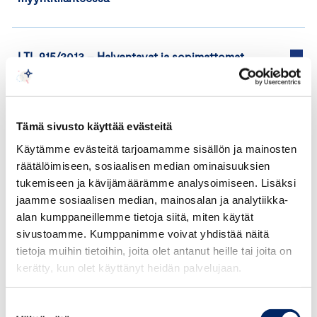
LTL 915/2013
–
Halventavat ja sopimattomat
ilmaisut, harhaanjohtavat ja totuudenvastaiset
väittämät, liikesalaisuuksien paljastaminen
Tämä sivusto käyttää evästeitä
Käytämme evästeitä tarjoamamme sisällön ja mainosten
LTL 914/2013
–
Goodwill-arvon hyväksikäyttö
räätälöimiseen, sosiaalisen median ominaisuuksien
tukemiseen ja kävijämäärämme analysoimiseen. Lisäksi
jaamme sosiaalisen median, mainosalan ja analytiikka-
LTL 913/2012
–
Vertaileva markkinointi,
alan kumppaneillemme tietoja siitä, miten käytät
totuudenvastainen ilmaisu
sivustoamme. Kumppanimme voivat yhdistää näitä
tietoja muihin tietoihin, joita olet antanut heille tai joita on
kerätty, kun olet käyttänyt heidän palvelujaan.
LTL 912/2012
–
Tuotenimen jäljittely
Suostumuksen