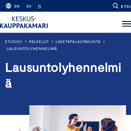
Skip
EN
SV
FI
ETSI
to
content
›
›
›
ETUSIVU
PALVELUT
LIIKETAPALAUTAKUNTA
LAUSUNTOLYHENNELMIÄ
Lausuntolyhennelmi
ä