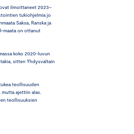
vat ilmoittaneet 2023–
tointien tukiohjelmia jo
nmaata Saksa, Ranska ja
EU-maata on ottanut
imassa koko 2020-luvun
takia, sitten Yhdysvaltain
tukea teollisuuden
 mutta ajettiin alas.
en teollisuuksien