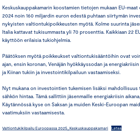
Keskuskauppakamarin koostamien tietojen mukaan EU-maat o
2024 noin 160 miljardin euron edestä puhtaan siirtymän inves
nykyisten valtiontukipoikkeusten myötä. Kolme suurinta jäse
Italia kattavat tukisummasta yli 70 prosenttia. Kaikkiaan 22 
käyttöön erilaisia tukiohjelmia.
Päätöksen myötä poikkeukset valtiontukisääntöihin ovat vo
ajan, ensin koronan, Venäjän hyökkäyssodan ja energiakriisin 
ja Kiinan tukiin ja investointikilpailuun vastaamiseksi.
Nyt mukana on investointien tukemisen lisäksi mahdollisuus 
sähkön hintaa. Tämä sallittiin jäsenmaille energiakriisin aikana,
Käytännössä kyse on Saksan ja muiden Keski-Euroopan maid
vaatimuksiin vastaamisesta.
Valtiontukikilpailu Euroopassa 2025_Keskuskauppakamari
Lataa