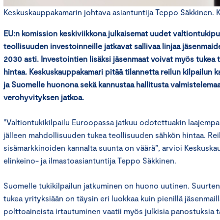
Keskuskauppakamarin johtava asiantuntija Teppo Säkkinen. Ku
EU:n komission keskiviikkona julkaisemat uudet valtiontukip
teollisuuden investoinneille jatkavat sallivaa linjaa jäsenmai
2030 asti. Investointien lisäksi jäsenmaat voivat myös tukea
hintaa. Keskuskauppakamari pitää tilannetta reilun kilpailun 
ja Suomelle huonona sekä kannustaa hallitusta valmistelemaan
verohyvityksen jatkoa.
”Valtiontukikilpailu Euroopassa jatkuu odotettuakin laajemp
jälleen mahdollisuuden tukea teollisuuden sähkön hintaa. Reil
sisämarkkinoiden kannalta suunta on väärä”, arvioi Keskusk
elinkeino- ja ilmastoasiantuntija Teppo Säkkinen.
Suomelle tukikilpailun jatkuminen on huono uutinen. Suurten
tukea yrityksiään on täysin eri luokkaa kuin pienillä jäsenmailla
polttoaineista irtautuminen vaatii myös julkisia panostuksia 