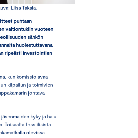
va: Liisa Takala.
uitteet puhtaan
den valtiontukiin vuoteen
 teollisuuden sähkön
kannalta huolestuttavana
 ripeästi investointien
ana, kun komissio avaa
un kilpailun ja toimivien
auppakamarin johtava
 jäsenmaiden kyky ja halu
. Toisaalta fossiilisista
takamatkalla olevissa