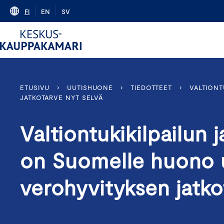
Skip
FI
EN
SV
to
content
ETUSIVU
›
UUTISHUONE
›
TIEDOTTEET
›
VALTIONT
JATKOTARVE NYT SELVÄ
Valtiontukikilpailun
on Suomelle huono u
verohyvityksen jatk