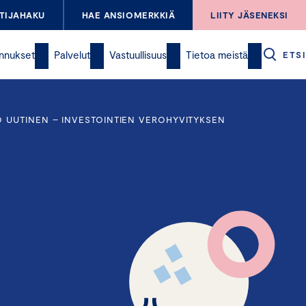
TIJAHAKU
HAE ANSIOMERKKIÄ
LIITY JÄSENEKSI
nnukset
Palvelut
Vastuullisuus
Tietoa meistä
ETSI
 UUTINEN – INVESTOINTIEN VEROHYVITYKSEN