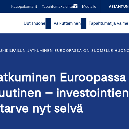
Kauppakamarit
Tapahtumakalenteri
Medialle
ASIANTUN
Uutishuone
Vaikuttaminen
Tapahtumat ja valme
UKIKILPAILUN JATKUMINEN EUROOPASSA ON SUOMELLE HUONO
 jatkuminen Euroopassa
utinen – investointien
otarve nyt selvä