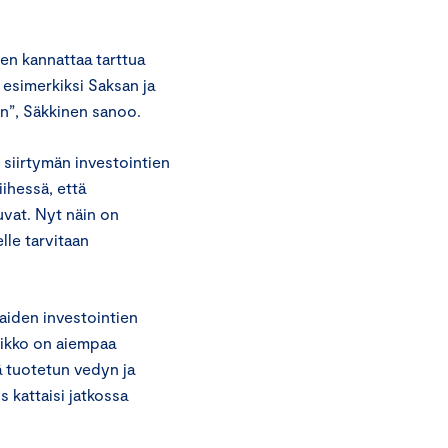
en kannattaa tarttua
 esimerkiksi Saksan ja
in”, Säkkinen sanoo.
siirtymän investointien
iihessä, että
uvat. Nyt näin on
le tarvitaan
aiden investointien
hikko on aiempaa
ä tuotetun vedyn ja
 kattaisi jatkossa