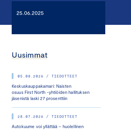
25.06.2025
Uusimmat
05.08.2026 / TIEDOTTEET
Keskuskauppakamari: Naisten
osuus First North -yhtiöiden hallituksen
jäsenistä laski 27 prosenttiin
28.07.2026 / TIEDOTTEET
Autokuume voi yllättää – huolellinen