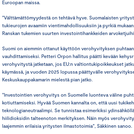
Euroopan maissa.
”Välttämättömyydestä on tehtävä hyve. Suomalaisten yrityst
tukieurojen avaamiin vientimahdollisuuksiin ja pyrkiä mukaan
Ranskan tukemien suurten investointihankkeiden arvoketjuih
Suomi on aiemmin ottanut käyttöön verohyvityksen puhtaan 
vauhdittamiseksi. Petteri Orpon hallitus päätti kevään kehysr
verohyvitystä jatketaan, jos EU:n valtiontukipoikkeukset jatk
käymässä, ja vuoden 2025 lopussa päättyvälle verohyvityksel
Keskuskauppakamarin mielestä pian jatko.
”Investointien verohyvitys on Suomelle luonteva väline puht
kotiuttamiseksi. Hyvää Suomen kannalta on, että uusi tukike
teknologianeutraalimpi. Se tunnistaa esimerkiksi ydinsähköll
hiilidioksidin talteenoton merkityksen. Näin myös verohyvitys
laajemmin erilaisia yritysten ilmastotoimia”, Säkkinen sanoo.