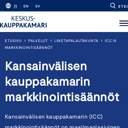
Skip
FI
EN
SV
ETSI
to
content
›
›
›
ETUSIVU
PALVELUT
LIIKETAPALAUTAKUNTA
ICC:N
MARKKINOINTISÄÄNNÖT
Kansainvälisen
kauppakamarin
markkinointisäännöt
Kansainvälisen kauppakamarin (ICC)
markkinointisäännöt on maailmanlaajuinen