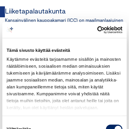
Liiketapalautakunta
Kansainvälinen kauppakamari (ICC) on maailmanlaajuinen
kaikki toimialat kattava elinkeinoelämän järjestö. ICC:n
ensimmäiset markkinointisäännöt kirjoitettiin jo 1930-
luvulla. Sääntöjä päivitetään noin viiden vuoden välein.
Viimeisin päivitys
on tehty vuonna 2024. Päivitetyt
Tämä sivusto käyttää evästeitä
säännöt on käännetty suomeksi 2025.
Käytämme evästeitä tarjoamamme sisällön ja mainosten
räätälöimiseen, sosiaalisen median ominaisuuksien
ICC:n markkinointisäännöt on tunnettu ja tunnustettu
tukemiseen ja kävijämäärämme analysoimiseen. Lisäksi
maailmanlaajuinen markkinoinnin eettinen ohjeisto, joka
jaamme sosiaalisen median, mainosalan ja analytiikka-
alan kumppaneillemme tietoja siitä, miten käytät
toimii markkinoinnin itsesääntelyn tukena. Säännöt
sivustoamme. Kumppanimme voivat yhdistää näitä
edistävät yritysten tasapuolisia toimintamahdollisuuksia.
tietoja muihin tietoihin, joita olet antanut heille tai joita on
Samalla ne vähentävät tarvetta lainsäädännölle ja
kerätty, kun olet käyttänyt heidän palvelujaan.
viranomaistoimille. Koska ICC:n säännöt ovat globaalit,
ne ovat omiaan helpottamaan alan toimijoita toimimaan
Suostumuksen
oikealla tavalla maasta riippumatta.
Välttämätön