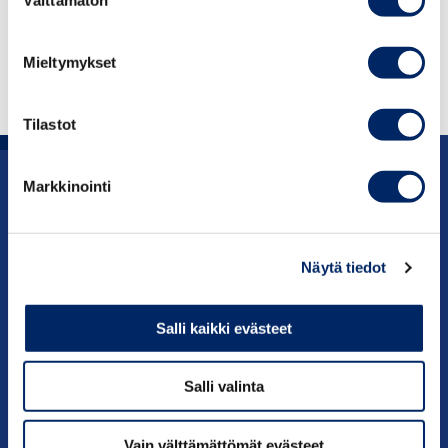
valinta
Lue ja lataa suomenkieliset säännöt itsellesi:
Mieltymykset
ICC:N MARKKINOINTISÄÄNNÖT 2024
Tilastot
Markkinointi
Uutishuone
Julkaisut
Näytä tiedot
Vaikuttaminen
Salli kaikki evästeet
Palvelut
Salli valinta
Tietoa meistä
Vain välttämättömät evästeet