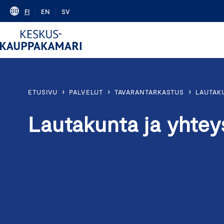
Skip
FI
EN
SV
to
content
›
›
›
ETUSIVU
PALVELUT
TAVARANTARKASTUS
LAUTAK
Lautakunta ja yhtey