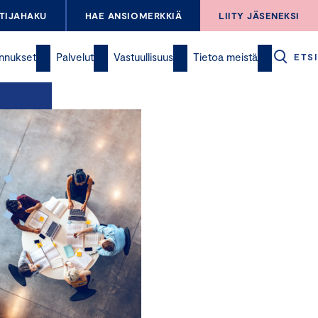
TIJAHAKU
HAE ANSIOMERKKIÄ
LIITY JÄSENEKSI
nnukset
Palvelut
Vastuullisuus
Tietoa meistä
ETSI