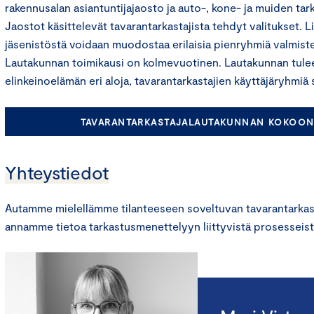
rakennusalan asiantuntijajaosto ja auto-, kone- ja muiden tar
Jaostot käsittelevät tavarantarkastajista tehdyt valitukset. L
jäsenistöstä voidaan muodostaa erilaisia pienryhmiä valmiste
Lautakunnan toimikausi on kolmevuotinen. Lautakunnan tule
elinkeinoelämän eri aloja, tavarantarkastajien käyttäjäryhmiä 
TAVARANTARKASTAJALAUTAKUNNAN KOKOONP
Yhteystiedot
Autamme mielellämme tilanteeseen soveltuvan tavarantarkast
annamme tietoa tarkastusmenettelyyn liittyvistä prosesseist