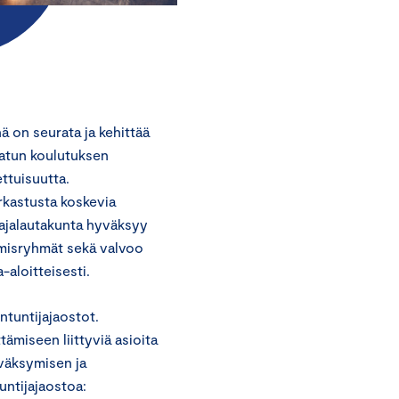
 on seurata ja kehittää
natun koulutuksen
ttuisuutta.
rkastusta koskevia
tajalautakunta hyväksyy
ymisryhmät sekä valvoo
-aloitteisesti.
ntuntijajaostot.
ämiseen liittyviä asioita
yväksymisen ja
ntijajaostoa: