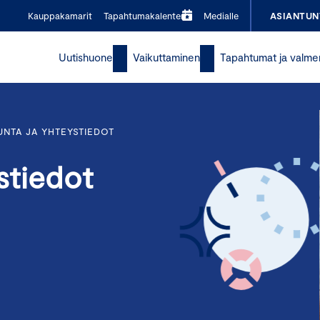
Kauppakamarit
Tapahtumakalenteri
Medialle
ASIANTUN
Uutishuone
Vaikuttaminen
Tapahtumat ja valme
UNTA JA YHTEYSTIEDOT
stiedot