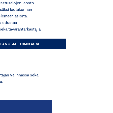
kastusalojen jaosto.
isäksi lautakunnan
lemaan asioita.
e edustaa
sekä tavarantarkastajia.
ANO JA TOIMIKAUSI
ajan valinnassa sekä
a.