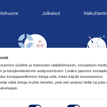
tishuone
Julkaisut
Vaikuttami
teitä
mamme sisällön ja mainosten räätälöimiseen, sosiaalisen medi
n ja kävijämäärämme analysoimiseen. Lisäksi jaamme sosiaali
alan kumppaneillemme tietoja siitä, miten käytät sivustoamme.
TILAA UUTISKIRJE ›
LIITY JÄSENE
näitä tietoja muihin tietoihin, joita olet antanut heille tai joita 
palvelujaan.