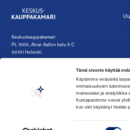
Uu
Keskuskauppakamari
PL 1000, Alvar Aallon katu 5 C
00101 Helsinki
09 4242 6200
Tämä sivusto käyttää eväs
keskuskauppakamari@chamber.fi
Käytämme evästeitä tarjoa
ominaisuuksien tukemisee
Seuraa meitä:
mainosalan ja analytiikka-
Kumppanimme voivat yhdistää 
kun olet käyttänyt heidän 
Suostumuksen