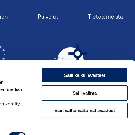
nen
Palvelut
Tietoa meistä
Salli kaikki evästeet
an
sen median,
Salli valinta
KSI ›
HAE ANSIOMERKKIÄ ›
on kerätty,
Vain välttämättömät evästeet