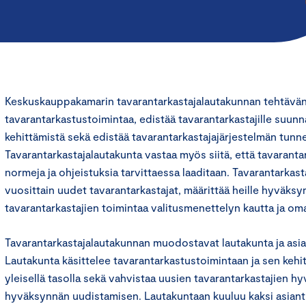
Keskuskauppakamarin tavarantarkastajalautakunnan tehtävänä
tavarantarkastustoimintaa, edistää tavarantarkastajille suun
kehittämistä sekä edistää tavarantarkastajajärjestelmän tunne
Tavarantarkastajalautakunta vastaa myös siitä, että tavaranta
normeja ja ohjeistuksia tarvittaessa laaditaan. Tavarantarkas
vuosittain uudet tavarantarkastajat, määrittää heille hyväks
tavarantarkastajien toimintaa valitusmenettelyn kautta ja oma
Tavarantarkastajalautakunnan muodostavat lautakunta ja asia
Lautakunta käsittelee tavarantarkastustoimintaan ja sen kehitt
yleisellä tasolla sekä vahvistaa uusien tavarantarkastajien h
hyväksynnän uudistamisen. Lautakuntaan kuuluu kaksi asiantu