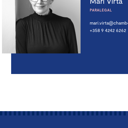
Mari Virta
PARALEGAL
mari.virta@chambe
+358 9 4242 6262