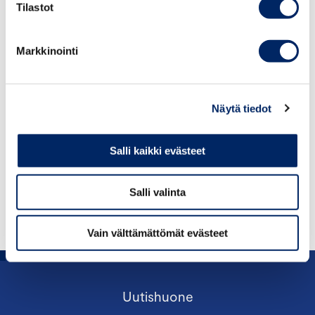
Tilastot
Markkinointi
Lunastusmenettelyt 2012
Näytä tiedot
Lunastusmenettelyt 2011
Salli kaikki evästeet
Lunastusmenettelyt 2010
Salli valinta
Vain välttämättömät evästeet
Uutishuone