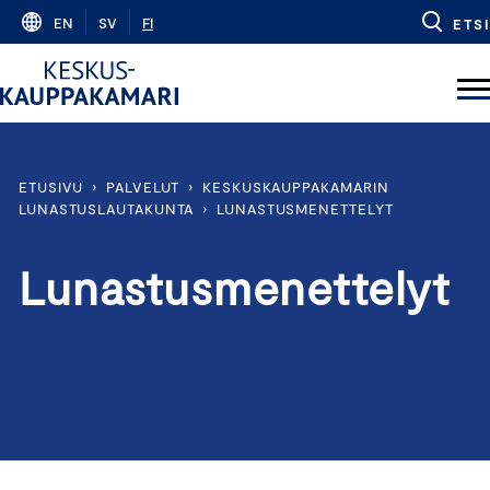
Skip
EN
SV
FI
ETSI
to
content
ETUSIVU
›
PALVELUT
›
KESKUSKAUPPAKAMARIN
LUNASTUSLAUTAKUNTA
›
LUNASTUSMENETTELYT
Lunastusmenettelyt