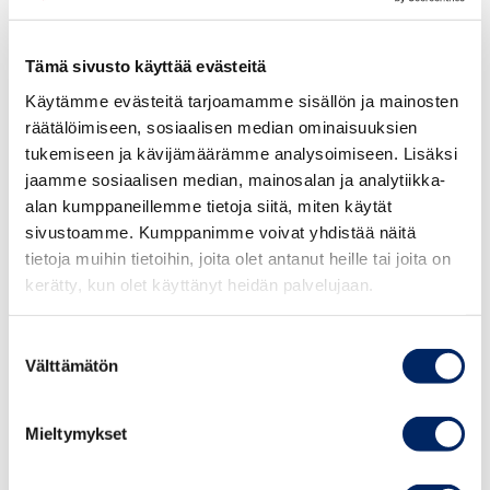
Lunastusmenettelyt 2018
Tämä sivusto käyttää evästeitä
Käytämme evästeitä tarjoamamme sisällön ja mainosten
Lunastusmenettelyt 2017
räätälöimiseen, sosiaalisen median ominaisuuksien
tukemiseen ja kävijämäärämme analysoimiseen. Lisäksi
jaamme sosiaalisen median, mainosalan ja analytiikka-
alan kumppaneillemme tietoja siitä, miten käytät
Lunastusmenettelyt 2016
sivustoamme. Kumppanimme voivat yhdistää näitä
tietoja muihin tietoihin, joita olet antanut heille tai joita on
kerätty, kun olet käyttänyt heidän palvelujaan.
Lunastusmenettelyt 2015
Suostumuksen
Välttämätön
valinta
Lunastusmenettelyt 2014
Mieltymykset
Lunastusmenettelyt 2013