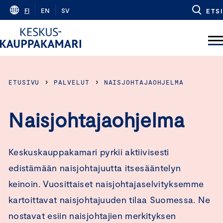
Skip
FI
EN
SV
ETSI
to
content
›
›
ETUSIVU
PALVELUT
NAISJOHTAJAOHJELMA
Naisjohtajaohjelma
Keskuskauppakamari pyrkii aktiivisesti
edistämään naisjohtajuutta itsesääntelyn
keinoin. Vuosittaiset naisjohtajaselvityksemme
kartoittavat naisjohtajuuden tilaa Suomessa. Ne
nostavat esiin naisjohtajien merkityksen