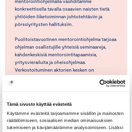
mentorointiohjelmalla vauhditamme
konkreettisella tavalla osaavien naisten tietä
yhtiöiden liiketoiminnan johtotehtäviin ja
pörssiyritysten hallituksiin.
Puolitoistavuotinen mentorointiohjelma tarjoaa
ohjelman osallistujille yhteisiä seminaareja,
kahdenkeskisiä mentorointitapaamisia,
yritysvierailuita ja oheisohjelmaa.
Verkostoituminen aktorien kesken on
merkittävä osa ohjelman kokonaisuutta.
Mentorointiohjelmaan on osallistunut jo 360
naisjohtajaa.
Tämä sivusto käyttää evästeitä
TUTUSTU NAISJOHTAJIEN
Käytämme evästeitä tarjoamamme sisällön ja mainosten
MENTOROINTIOHJELMAAN
räätälöimiseen, sosiaalisen median ominaisuuksien
tukemiseen ja kävijämäärämme analysoimiseen. Lisäksi