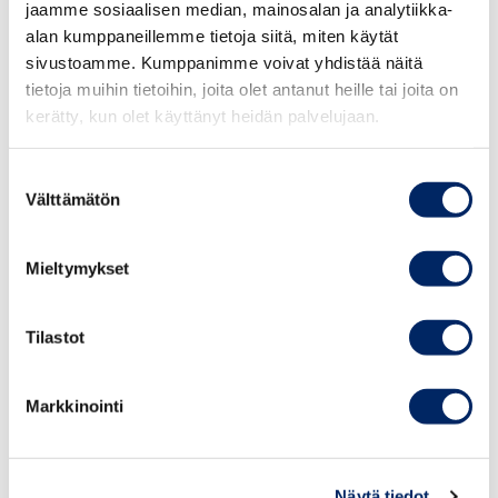
jaamme sosiaalisen median, mainosalan ja analytiikka-
alan kumppaneillemme tietoja siitä, miten käytät
sivustoamme. Kumppanimme voivat yhdistää näitä
Tuoreimmat naisjohtajakatsaukset
tietoja muihin tietoihin, joita olet antanut heille tai joita on
kerätty, kun olet käyttänyt heidän palvelujaan.
09.07.2026
Suostumuksen
Välttämätön
valinta
Naisjohtajakatsaus 2/2026
KATSAUS, NAISJOHTAJAKATSAUS
Mieltymykset
19.03.2026
Tilastot
Naisjohtajakatsaus 1/2026
Markkinointi
KATSAUS, NAISJOHTAJAKATSAUS
30.12.2025
Näytä tiedot