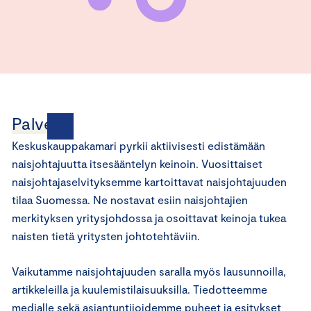
Palvelut
Keskuskauppakamari pyrkii aktiivisesti edistämään
naisjohtajuutta itsesääntelyn keinoin. Vuosittaiset
naisjohtajaselvityksemme kartoittavat naisjohtajuuden
tilaa Suomessa. Ne nostavat esiin naisjohtajien
merkityksen yritysjohdossa ja osoittavat keinoja tukea
naisten tietä yritysten johtotehtäviin.
Vaikutamme naisjohtajuuden saralla myös lausunnoilla,
artikkeleilla ja kuulemistilaisuuksilla. Tiedotteemme
medialle sekä asiantuntijoidemme puheet ja esitykset