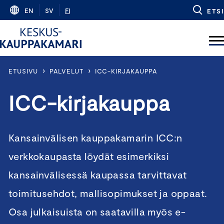
Skip
EN
SV
FI
ETSI
to
content
›
›
ETUSIVU
PALVELUT
ICC-KIRJAKAUPPA
ICC-kirjakauppa
Kansainvälisen kauppakamarin ICC:n
verkkokaupasta löydät esimerkiksi
kansainvälisessä kaupassa tarvittavat
toimitusehdot, mallisopimukset ja oppaat.
Osa julkaisuista on saatavilla myös e-