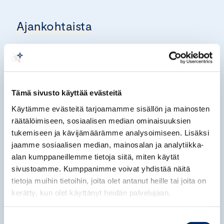
Ajankohtaista
15.06.2026
Keskuskauppakamari: Persianlahden
konfliktin päättyminen helpottaa
Tämä sivusto käyttää evästeitä
maailmantalouden painetta – yritykset
Käytämme evästeitä tarjoamamme sisällön ja mainosten
tarvitsevat nyt vakautta
räätälöimiseen, sosiaalisen median ominaisuuksien
KANSAINVÄLISET ASIAT, JUHO
tukemiseen ja kävijämäärämme analysoimiseen. Lisäksi
ROMAKKANIEMI
jaamme sosiaalisen median, mainosalan ja analytiikka-
alan kumppaneillemme tietoja siitä, miten käytät
sivustoamme. Kumppanimme voivat yhdistää näitä
11.06.2026
tietoja muihin tietoihin, joita olet antanut heille tai joita on
Keskuskauppakamari: Puolustusalan
kerätty, kun olet käyttänyt heidän palvelujaan.
markkinoille pääsyä hidastavat
epäselvyydet oikeista toimintamalleista
Suostumuksen
ja väylistä