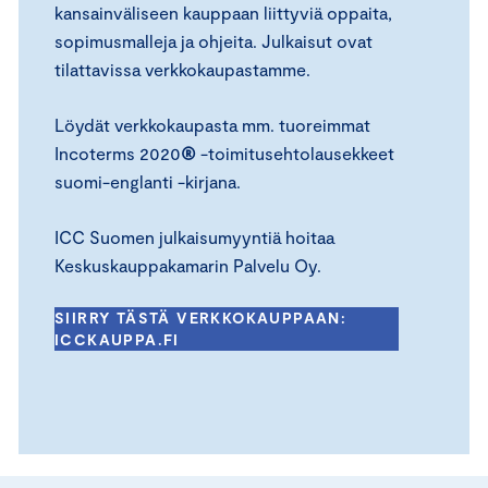
kansainväliseen kauppaan liittyviä oppaita,
sopimusmalleja ja ohjeita. Julkaisut ovat
tilattavissa verkkokaupastamme.
Löydät verkkokaupasta mm. tuoreimmat
Incoterms 2020
®
-toimitusehtolausekkeet
suomi-englanti -kirjana.
ICC Suomen julkaisumyyntiä hoitaa
Keskuskauppakamarin Palvelu Oy.
SIIRRY TÄSTÄ VERKKOKAUPPAAN:
ICCKAUPPA.FI