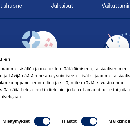
tishuone
Julkaisut
Vaikuttami
teitä
mamme sisällön ja mainosten räätälöimiseen, sosiaalisen medi
n ja kävijämäärämme analysoimiseen. Lisäksi jaamme sosiaali
alan kumppaneillemme tietoja siitä, miten käytät sivustoamme.
TILAA UUTISKIRJE ›
LIITY JÄSENE
näitä tietoja muihin tietoihin, joita olet antanut heille tai joita 
palvelujaan.
Mieltymykset
Tilastot
Markkinoin
Saavutettavuusseloste
|
Keskuskau