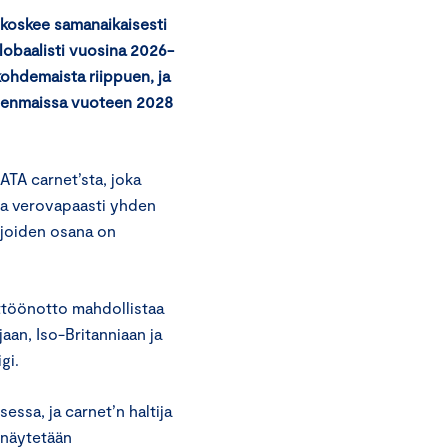
koskee samanaikaisesti
Globaalisti vuosina 2026-
kohdemaista riippuen, ja
jäsenmaissa vuoteen 2028
ATA carnet’sta, joka
 ja verovapaasti yhden
 joiden osana on
ttöönotto mahdollistaa
aan, Iso-Britanniaan ja
gi.
ssa, ja carnet’n haltija
a näytetään