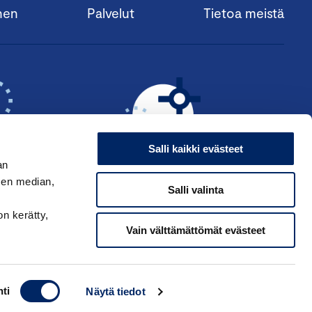
nen
Palvelut
Tietoa meistä
Salli kaikki evästeet
an
sen median,
Salli valinta
KSI ›
HAE ANSIOMERKKIÄ ›
on kerätty,
Vain välttämättömät evästeet
ti
Näytä tiedot
ppakamarin tietosuojaseloste
|
Käyttöehdot
|
Muuta evästeasetuksia