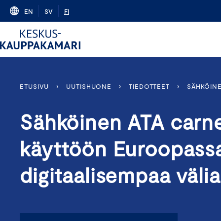
Skip
EN
SV
FI
to
content
ETUSIVU
›
UUTISHUONE
›
TIEDOTTEET
›
SÄHKÖINE
Sähköinen ATA carne
käyttöön Euroopassa
digitaalisempaa välia