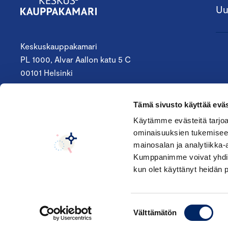
Uu
Keskuskauppakamari
PL 1000, Alvar Aallon katu 5 C
00101 Helsinki
09 4242 6200
Tämä sivusto käyttää eväs
keskuskauppakamari@chamber.fi
Käytämme evästeitä tarjoa
ominaisuuksien tukemisee
Seuraa meitä:
mainosalan ja analytiikka-
Kumppanimme voivat yhdistää 
kun olet käyttänyt heidän 
Suostumuksen
Välttämätön
valinta
© Keskuskauppakamari 2026