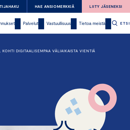
TIJAHAKU
HAE ANSIOMERKKIÄ
LIITY JÄSENEKSI
nnukset
Palvelut
Vastuullisuus
Tietoa meistä
ETSI
OHTI DIGITAALISEMPAA VÄLIAIKAISTA VIENTIÄ