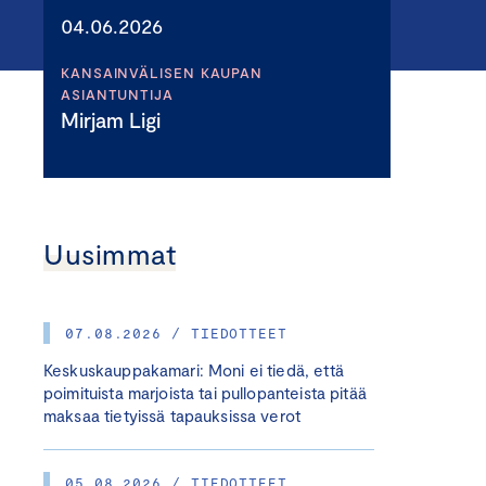
04.06.2026
KANSAINVÄLISEN KAUPAN
ASIANTUNTIJA
Mirjam Ligi
Uusimmat
07.08.2026 / TIEDOTTEET
Keskuskauppakamari: Moni ei tiedä, että
poimituista marjoista tai pullopanteista pitää
maksaa tietyissä tapauksissa verot
05.08.2026 / TIEDOTTEET