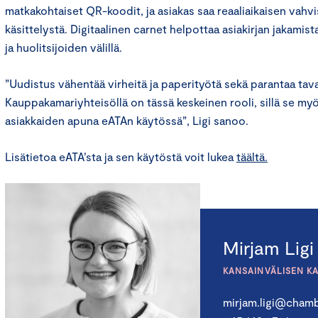
matkakohtaiset QR-koodit, ja asiakas saa reaaliaikaisen vah
käsittelystä. Digitaalinen carnet helpottaa asiakirjan jakamist
ja huolitsijoiden välillä.
”Uudistus vähentää virheitä ja paperityötä sekä parantaa tava
Kauppakamariyhteisöllä on tässä keskeinen rooli, sillä se myö
asiakkaiden apuna eATAn käytössä”, Ligi sanoo.
Lisätietoa eATA’sta ja sen käytöstä voit lukea
täältä.
Mirjam Ligi
KANSAINVÄLISEN K
mirjam.ligi@chamb