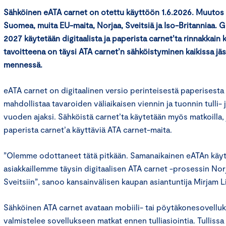
Sähköinen eATA carnet on otettu käyttöön 1.6.2026. Muutos 
Suomea, muita EU-maita, Norjaa, Sveitsiä ja Iso-Britanniaa. 
2027 käytetään digitaalista ja paperista carnet’ta rinnakkain 
tavoitteena on täysi ATA carnet’n sähköistyminen kaikissa 
mennessä.
eATA carnet on digitaalinen versio perinteisestä paperisesta 
mahdollistaa tavaroiden väliaikaisen viennin ja tuonnin tulli-
vuoden ajaksi. Sähköistä carnet’ta käytetään myös matkoilla,
paperista carnet’a käyttäviä ATA carnet-maita.
”Olemme odottaneet tätä pitkään. Samanaikainen eATAn käy
asiakkaillemme täysin digitaalisen ATA carnet -prosessin Norj
Sveitsiin”, sanoo kansainvälisen kaupan asiantuntija Mirjam Li
Sähköinen ATA carnet avataan mobiili- tai pöytäkonesovellukse
valmistelee sovellukseen matkat ennen tulliasiointia. Tulliss