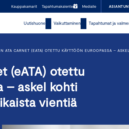
Kauppakamarit
Tapahtumakalenteri
Medialle
ASIANTUN
Uutishuone
Vaikuttaminen
Tapahtumat ja valme
N ATA CARNET (EATA) OTETTU KÄYTTÖÖN EUROOPASSA – ASKEL K
t (eATA) otettu
 – askel kohti
ikaista vientiä