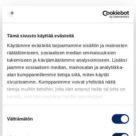
3. Oman tuotteen tullinimikkeen ja
alkuperän määrittäminen
Tämä sivusto käyttää evästeitä
Käytämme evästeitä tarjoamamme sisällön ja mainosten
räätälöimiseen, sosiaalisen median ominaisuuksien
tukemiseen ja kävijämäärämme analysoimiseen. Lisäksi
jaamme sosiaalisen median, mainosalan ja analytiikka-
Case: Tullinimikkeen muuttuminen
alan kumppaneillemme tietoja siitä, miten käytät
sivustoamme. Kumppanimme voivat yhdistää näitä
tietoja muihin tietoihin, joita olet antanut heille tai joita on
Case: Tuotteen muuttuminen
kerätty, kun olet käyttänyt heidän palvelujaan.
Suostumuksen
Välttämätön
valinta
Case: Alkuperän merkitseminen