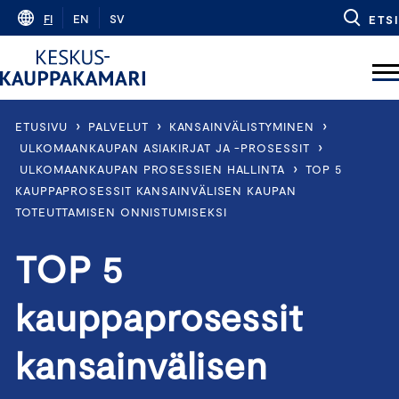
Skip
FI
EN
SV
ETSI
to
content
›
›
›
ETUSIVU
PALVELUT
KANSAINVÄLISTYMINEN
›
ULKOMAANKAUPAN ASIAKIRJAT JA -PROSESSIT
›
ULKOMAANKAUPAN PROSESSIEN HALLINTA
TOP 5
KAUPPAPROSESSIT KANSAINVÄLISEN KAUPAN
TOTEUTTAMISEN ONNISTUMISEKSI
TOP 5
kauppaprosessit
kansainvälisen