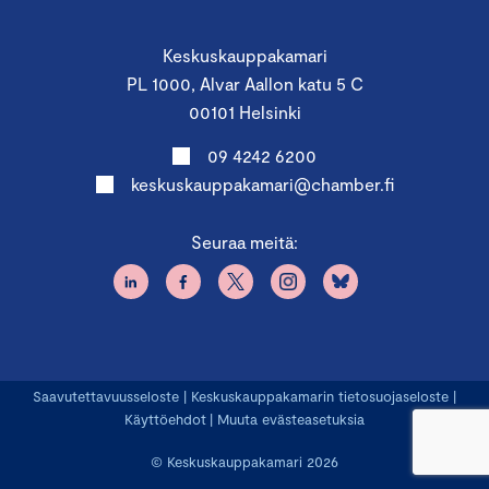
Keskuskauppakamari
PL 1000, Alvar Aallon katu 5 C
00101 Helsinki
09 4242 6200
keskuskauppakamari@chamber.fi
Seuraa meitä:
Saavutettavuusseloste
|
Keskuskauppakamarin tietosuojaseloste
|
Käyttöehdot
|
Muuta evästeasetuksia
© Keskuskauppakamari 2026