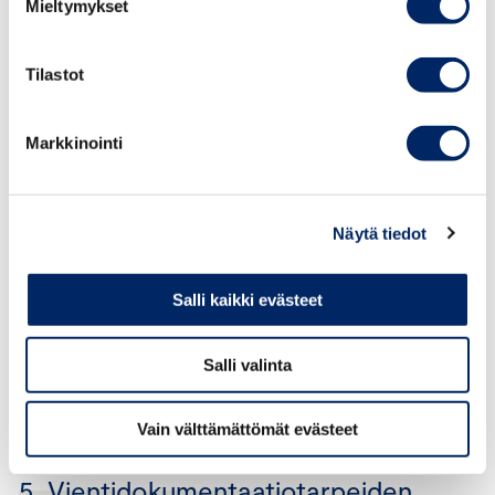
Mieltymykset
Case: Etuusalkuperän merkitseminen
Tilastot
Markkinointi
4. Oikean toimituslausekkeen
INCOTERMS käyttäminen ostajan ja
myyjän velvollisuuksien
Näytä tiedot
määrittämiseksi
Salli kaikki evästeet
Salli valinta
Case: Toimitusehto hankinnassa – Brexit
Vain välttämättömät evästeet
5. Vientidokumentaatiotarpeiden