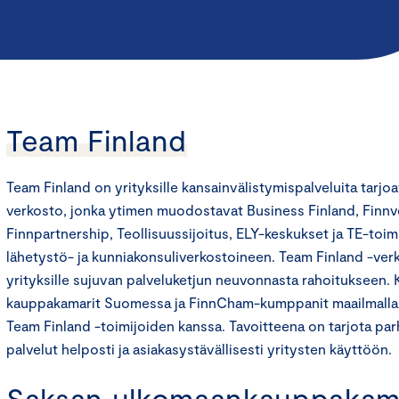
Team Finland
Team Finland on yrityksille kansainvälistymispalveluita tarjoa
verkosto, jonka ytimen muodostavat Business Finland, Finnv
Finnpartnership, Teollisuussijoitus, ELY-keskukset ja TE-toim
lähetystö- ja kunniakonsuliverkostoineen. Team Finland -ver
yrityksille sujuvan palveluketjun neuvonnasta rahoitukseen.
kauppakamarit Suomessa ja FinnCham-kumppanit maailmalla 
Team Finland -toimijoiden kanssa. Tavoitteena on tarjota parha
palvelut helposti ja asiakasystävällisesti yritysten käyttöön.
Saksan ulkomaankauppakam