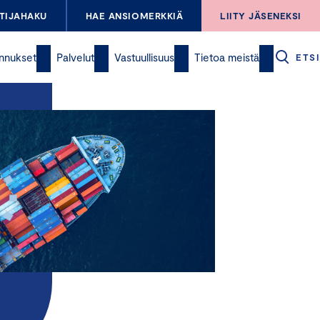
TIJAHAKU
HAE ANSIOMERKKIÄ
LIITY JÄSENEKSI
nnukset
Palvelut
Vastuullisuus
Tietoa meistä
ETSI