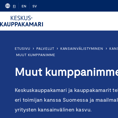
Skip
FI
EN
SV
to
content
›
›
›
ETUSIVU
PALVELUT
KANSAINVÄLISTYMINEN
KAN
MUUT KUMPPANIMME
Muut kumppanimm
Keskuskauppakamari ja kauppakamarit tek
eri toimijan kanssa Suomessa ja maailmal
yritysten kansainvälinen kasvu.