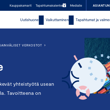
Kauppakamarit
Tapahtumakalenteri
Medialle
ASIANTUN
Uutishuone
Vaikuttaminen
Tapahtumat ja valme
›
SAINVÄLISET VERKOSTOT
e
evät yhteistyötä usean
la. Tavoitteena on