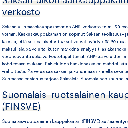
verkosto
Saksan ulkomaankauppakamarien AHK-verkosto toimii 90 maas
voimin. Keskuskauppakamari on sopinut Saksan teollisuus- 
kanssa, että suomalaiset yritykset voivat hyödyntää 90 maa
maksullisia palveluita, kuten markkina-analyysit, asiakashaku, l
veroneuvonta sekä verkostotapahtumat. AHK-palveluiden hin
kohdemaan mukaan. Palveluiden hankinnassa on mahdollista
-rahoitusta. Palvelua saa saksan ja kohdemaan kielellä sekä 
Suomessa ensiapua tarjoaa
Saksalais-Suomalainen kauppaka
Suomalais-ruotsalainen kau
(FINSVE)
Suomalais-ruotsalainen kauppakamari (FINSVE)
auttaa erityi