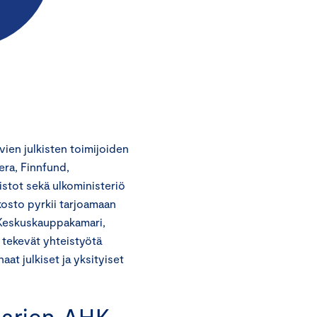
vien julkisten toimijoiden
era, Finnfund,
istot sekä ulkoministeriö
kosto pyrkii tarjoamaan
 Keskuskauppakamari,
tekevät yhteistyötä
at julkiset ja yksityiset
arien AHK-