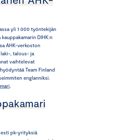
sa yli 1 000 työntekijän
ja kauppakamarin DIHK:n
ssa AHK-verkoston
aki-, talous- ja
nat vaihtelevat
 hyödyntää Team Finland
useimmiten englanniksi.
mari
.
ppakamari
sesti pk-yrityksiä