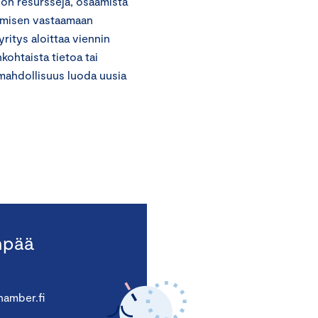
 on resursseja, osaamista
tämisen vastaamaan
ritys aloittaa viennin
nkohtaista tietoa tai
mahdollisuus luoda uusia
npää
amber.fi