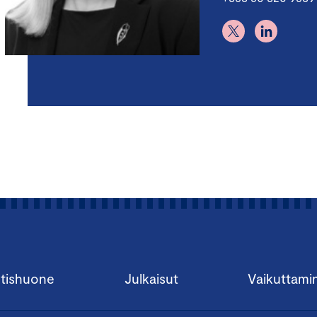
tishuone
Julkaisut
Vaikuttami