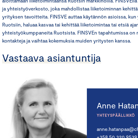
aloittamaan liiketoimintaansa Ruotsin markkinoilla. FINSVEllä
ja yhteistyöverkosto, joka mahdollistaa liiketoiminnan kehit
yrityksen tavoitteita. FINSVE auttaa käytännön asioissa, kun y
Ruotsiin, haluaa kasvaa tai kehittää liiketoimintaa tai etsiä aja
yhteistyökumppaneita Ruotsista. FINSVEn tapahtumissa on 
kontakteja ja vaihtaa kokemuksia muiden yritysten kanssa.
Vastaava asiantuntija
Anne Hata
YHTEYSPÄÄLLIKKÖ
anne.hatanpaa@ch
+358 50 320 9539