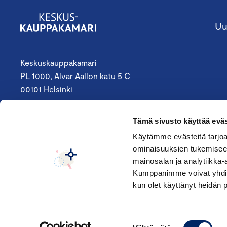
Uu
Keskuskauppakamari
PL 1000, Alvar Aallon katu 5 C
00101 Helsinki
09 4242 6200
Tämä sivusto käyttää eväs
keskuskauppakamari@chamber.fi
Käytämme evästeitä tarjoa
Seuraa meitä:
ominaisuuksien tukemisee
mainosalan ja analytiikka-
Kumppanimme voivat yhdistää 
kun olet käyttänyt heidän 
Suostumuksen