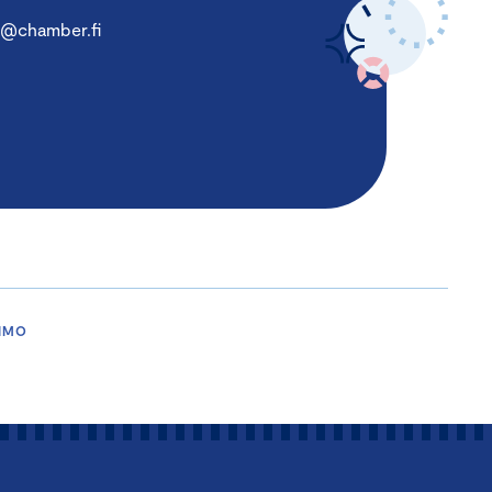
o@chamber.fi
EIMO