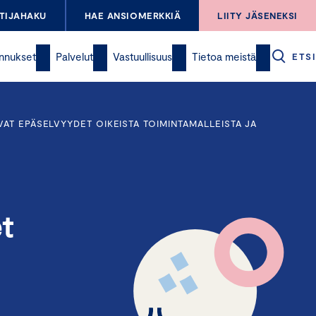
TIJAHAKU
HAE ANSIOMERKKIÄ
LIITY JÄSENEKSI
nnukset
Palvelut
Vastuullisuus
Tietoa meistä
ETSI
AT EPÄSELVYYDET OIKEISTA TOIMINTAMALLEISTA JA
t