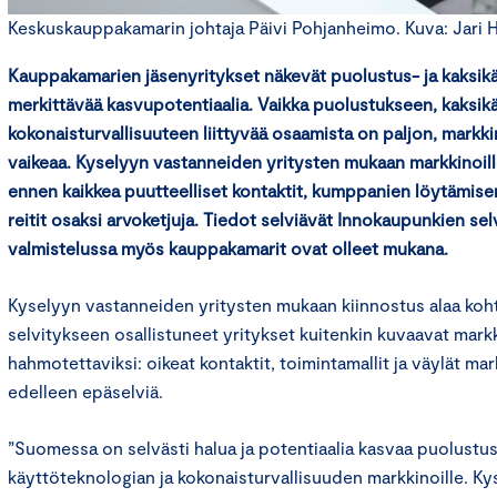
Keskuskauppakamarin johtaja Päivi Pohjanheimo. Kuva: Jari 
Kauppakamarien jäsenyritykset näkevät puolustus- ja kaksik
merkittävää kasvupotentiaalia. Vaikka puolustukseen, kaksikä
kokonaisturvallisuuteen liittyvää osaamista on paljon, markk
vaikeaa. K
yselyyn vastanneiden yritysten mukaan markkinoill
ennen kaikkea puutteelliset kontaktit, kumppanien löytämise
reitit osaksi arvoketjuja.
Tiedot selviävät Innokaupunkien sel
valmistelussa myös kauppakamarit ovat olleet mukana.
Kyselyyn vastanneiden yritysten mukaan kiinnostus alaa koht
selvitykseen osallistuneet yritykset kuitenkin kuvaavat markk
hahmotettaviksi: oikeat kontaktit, toimintamallit ja väylät mar
edelleen epäselviä.
”Suomessa on selvästi halua ja potentiaalia kasvaa puolustus
käyttöteknologian ja kokonaisturvallisuuden markkinoille. Ky