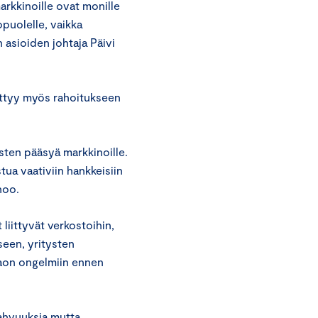
markkinoille ovat monille
opuolelle, vaikka
 asioiden johtaja Päivi
ittyy myös rahoitukseen
ysten pääsyä markkinoille.
tua vaativiin hankkeisiin
noo.
iittyvät verkostoihin,
seen, yritysten
jaon ongelmiin ennen
vahvuuksia mutta