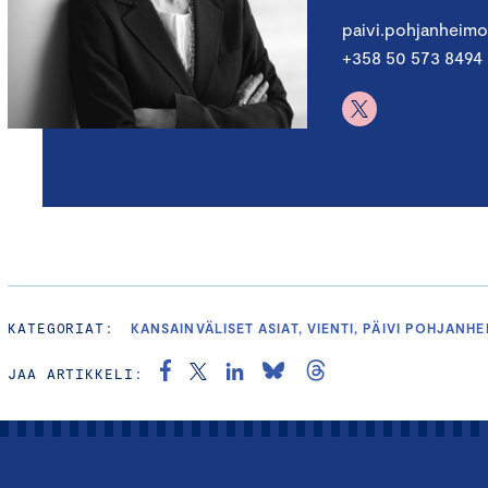
paivi.pohjanheim
+358 50 573 8494
KATEGORIAT:
KANSAINVÄLISET ASIAT, VIENTI, PÄIVI POHJANH
JAA ARTIKKELI: