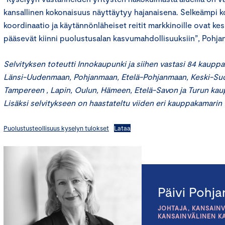
kansallinen kokonaisuus näyttäytyy hajanaisena. Selkeämpi ko
koordinaatio ja käytännönläheiset reitit markkinoille ovat kesk
pääsevät kiinni puolustusalan kasvumahdollisuuksiin”, Pohj
Selvityksen toteutti Innokaupunki ja siihen vastasi 84 kaupp
Länsi-Uudenmaan, Pohjanmaan, Etelä-Pohjanmaan, Keski-Su
Tampereen , Lapin, Oulun, Hämeen, Etelä-Savon ja Turun kau
Lisäksi selvitykseen on haastateltu viiden eri kauppakamarin 
Puolustusteollisuus kyselyn tulokset
Lataa
Päivi Pohj
JOHTAJA, KANSAINV
KANSAINVÄLINEN K