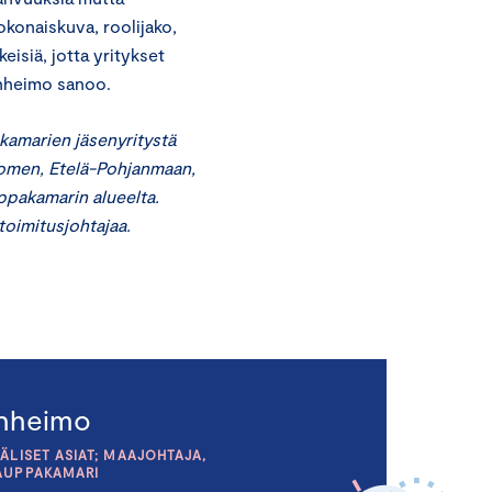
konaiskuva, roolijako,
eisiä, jotta yritykset
anheimo sanoo.
akamarien jäsenyritystä
omen, Etelä-Pohjanmaan,
ppakamarin alueelta.
toimitusjohtajaa.
anheimo
ÄLISET ASIAT; MAAJOHTAJA,
AUPPAKAMARI