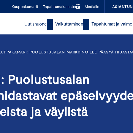
Kauppakamarit
Tapahtumakalenteri
Medialle
ASIANTUN
Uutishuone
Vaikuttaminen
Tapahtumat ja valme
UPPAKAMARI: PUOLUSTUSALAN MARKKINOILLE PÄÄSYÄ HIDASTAV
: Puolustusalan
hidastavat epäselvyyde
ista ja väylistä