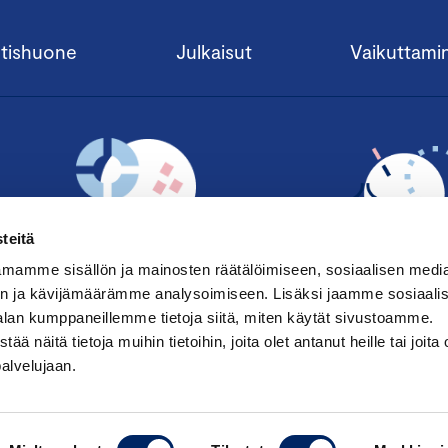
tishuone
Julkaisut
Vaikuttami
teitä
mamme sisällön ja mainosten räätälöimiseen, sosiaalisen medi
n ja kävijämäärämme analysoimiseen. Lisäksi jaamme sosiaali
alan kumppaneillemme tietoja siitä, miten käytät sivustoamme.
TILAA UUTISKIRJE ›
LIITY JÄSENE
näitä tietoja muihin tietoihin, joita olet antanut heille tai joita 
palvelujaan.