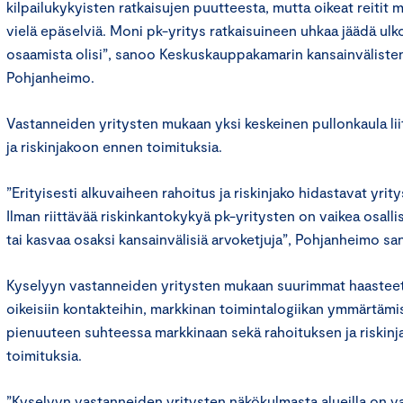
kilpailukykyisten ratkaisujen puutteesta, mutta oikeat reitit 
vielä epäselviä. Moni pk-yritys ratkaisuineen uhkaa jäädä ulk
osaamista olisi”, sanoo Keskuskauppakamarin kansainvälisten
Pohjanheimo.
Vastanneiden yritysten mukaan yksi keskeinen pullonkaula li
ja riskinjakoon ennen toimituksia.
”Erityisesti alkuvaiheen rahoitus ja riskinjako hidastavat yrit
Ilman riittävää riskinkantokykyä pk-yritysten on vaikea osallis
tai kasvaa osaksi kansainvälisiä arvoketjuja”, Pohjanheimo sa
Kyselyyn vastanneiden yritysten mukaan suurimmat haasteet l
oikeisiin kontakteihin, markkinan toimintalogiikan ymmärtämi
pienuuteen suhteessa markkinaan sekä rahoituksen ja riskin
toimituksia.
”Kyselyyn vastanneiden yritysten näkökulmasta alueilla on 