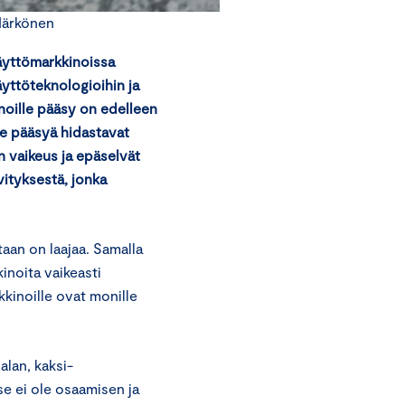
Härkönen
äyttömarkkinoissa
yttöteknologioihin ja
inoille pääsy on edelleen
e pääsyä hidastavat
n vaikeus ja epäselvät
vityksestä, jonka
aan on laajaa. Samalla
inoita vaikeasti
kkinoille ovat monille
alan, kaksi-
se ei ole osaamisen ja