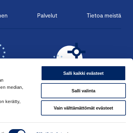
nen
Palvelut
Tietoa meistä
Salli kaikki evästeet
an
sen median,
Salli valinta
KSI ›
HAE ANSIOMERKKIÄ ›
on kerätty,
Vain välttämättömät evästeet