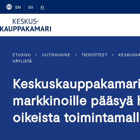
Skip
EN
SV
FI
to
content
ETUSIVU
›
UUTISHUONE
›
TIEDOTTEET
›
KESKUSKA
VÄYLISTÄ
Keskuskauppakamari
markkinoille pääsyä 
oikeista toimintamalle