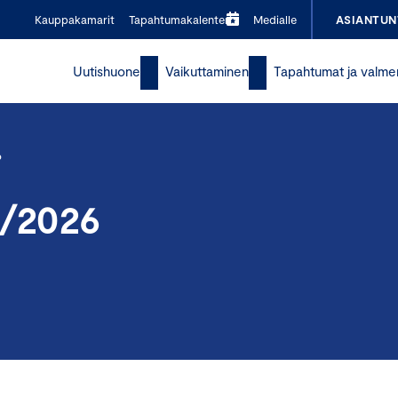
Kauppakamarit
Tapahtumakalenteri
Medialle
ASIANTUN
Uutishuone
Vaikuttaminen
Tapahtumat ja valme
6
2/2026