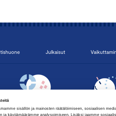
tishuone
Julkaisut
Vaikuttami
teitä
mamme sisällön ja mainosten räätälöimiseen, sosiaalisen medi
n ja kävijämäärämme analysoimiseen. Lisäksi jaamme sosiaali