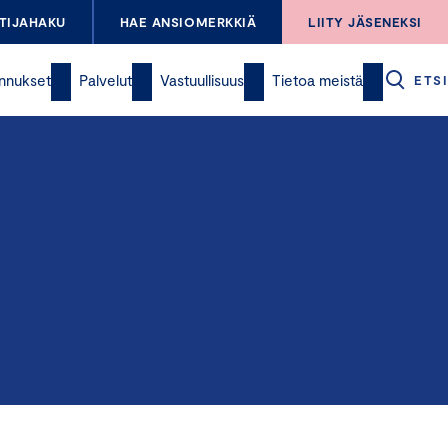
TIJAHAKU
HAE ANSIOMERKKIÄ
LIITY JÄSENEKSI
nnukset
Palvelut
Vastuullisuus
Tietoa meistä
ETSI