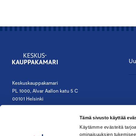
Uu
Keskuskauppakamari
PL 1000, Alvar Aallon katu 5 C
00101 Helsinki
09 4242 6200
Tämä sivusto käyttää eväs
keskuskauppakamari@chamber.fi
Käytämme evästeitä tarjoa
ominaisuuksien tukemisee
Seuraa meitä: