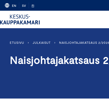
Skip
EN
SV
FI
to
content
ETUSIVU
›
JULKAISUT
›
NAISJOHTAJAKATSAUS 2/202
Naisjohtajakatsaus 