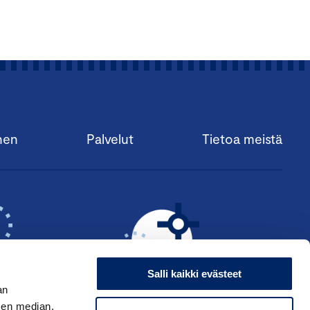
nen
Palvelut
Tietoa meistä
Salli kaikki evästeet
an
sen median,