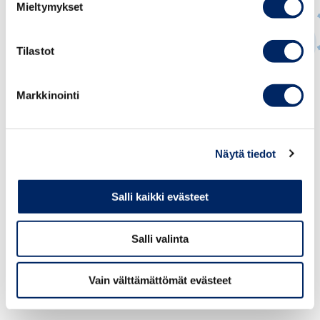
Mieltymykset
Tilastot
Ville Kajala
Markkinointi
JOHTAVA ASIANTUNTIJA, YHTIÖ- JA
ARVOPAPERIMARKKINAOIKEUS, CORPORATE
GOVERNANCE
Näytä tiedot
ville.kajala@chamber.fi
+358 50 376 1460
Salli kaikki evästeet
Salli valinta
Vain välttämättömät evästeet