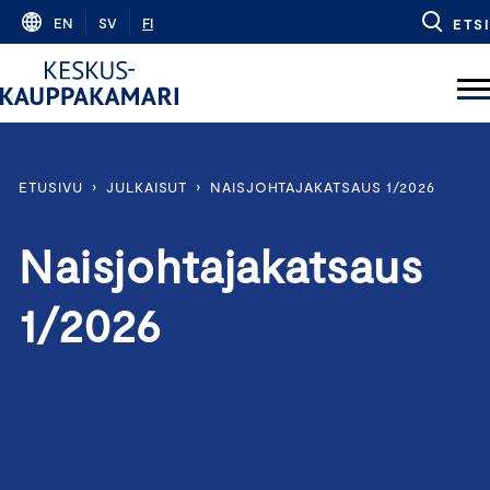
Skip
EN
SV
FI
ETSI
to
content
ETUSIVU
›
JULKAISUT
›
NAISJOHTAJAKATSAUS 1/2026
Naisjohtajakatsaus
1/2026