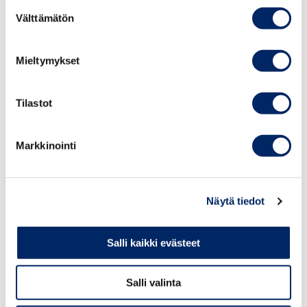
Suostumuksen
Välttämätön
valinta
Till lösenavgifter tillkommer leveransavgifter:
Mieltymykset
Leverans: 15 €/försändelse
Expressleverans: 25 €/försändelse
Tilastot
Markkinointi
Mängdrabatt på
Näytä tiedot
förtjänsttecken
100–199 st.
10 %
Salli kaikki evästeet
200–399 st.
15 %
Salli valinta
400– st.
20 %