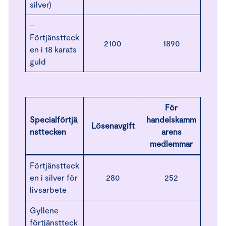
silver)
–
Förtjänstteck
2100
1890
en i 18 karats
guld
För
Specialförtjä
handelskamm
Lösenavgift
nsttecken
arens
medlemmar
Förtjänstteck
en i silver för
280
252
livsarbete
Gyllene
förtjänstteck