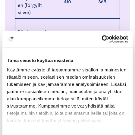
410
369
en (förgyllt
silver)
–
Förtjänstteck
en i 18 karats
2100
1890
fuld för
livsarbete
Tämä sivusto käyttää evästeitä
Förtjänstteck
750
675
Käytämme evästeitä tarjoamamme sisällön ja mainosten
en i järn
räätälöimiseen, sosiaalisen median ominaisuuksien
tukemiseen ja kävijämäärämme analysoimiseen. Lisäksi
Årets
370
333
jaamme sosiaalisen median, mainosalan ja analytiikka-
arbetstagare
alan kumppaneillemme tietoja siitä, miten käytät
sivustoamme. Kumppanimme voivat yhdistää näitä
tietoja muihin tietoihin, joita olet antanut heille tai joita on
Vänligen meddela i tilläggsuppgifterna till
kerätty, kun olet käyttänyt heidän palvelujaan.
ansökan ifall du vill ha ett förtjänsttecken
tillverkat i 18 karats guld.