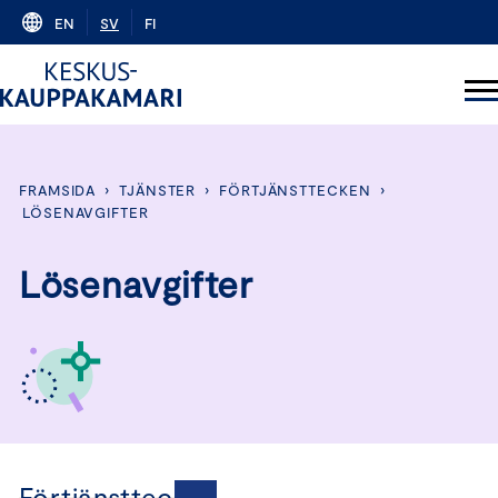
Skip
EN
SV
FI
to
content
FRAMSIDA
›
TJÄNSTER
›
FÖRTJÄNSTTECKEN
›
LÖSENAVGIFTER
Lösenavgifter
Förtjänsttecken