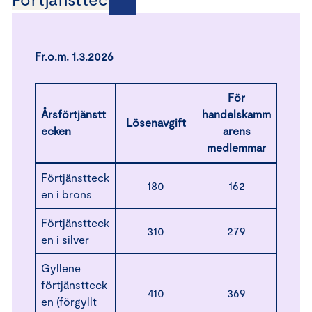
Fr.o.m. 1.3.2026
För
Årsförtjänstt
handelskamm
Lösenavgift
ecken
arens
medlemmar
Förtjänstteck
180
162
en i brons
Förtjänstteck
310
279
en i silver
Gyllene
förtjänstteck
410
369
en (förgyllt