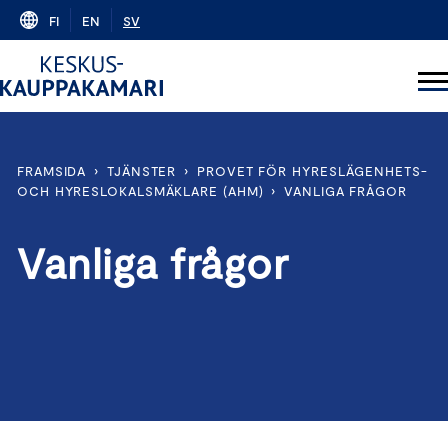
Skip
FI
EN
SV
to
content
FRAMSIDA
›
TJÄNSTER
›
PROVET FÖR HYRESLÄGENHETS-
OCH HYRESLOKALSMÄKLARE (AHM)
›
VANLIGA FRÅGOR
Vanliga frågor