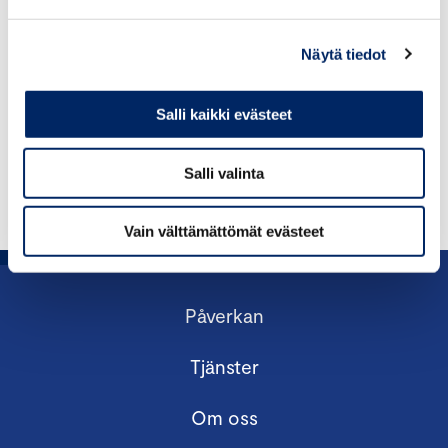
Hur länge är AHM‑behörigheten giltig? Måste den
förnyas med jämna mellanrum?
Näytä tiedot
Vem övervakar vem som har AHM‑behörighet?
Salli kaikki evästeet
Vilken är Centralhandelskammarens roll?
Salli valinta
Vain välttämättömät evästeet
Påverkan
Tjänster
Om oss