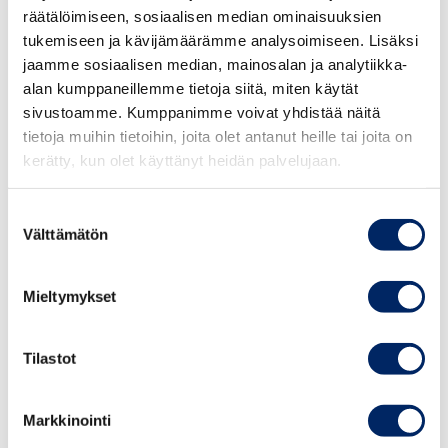
avlägga provet?
räätälöimiseen, sosiaalisen median ominaisuuksien
tukemiseen ja kävijämäärämme analysoimiseen. Lisäksi
jaamme sosiaalisen median, mainosalan ja analytiikka-
alan kumppaneillemme tietoja siitä, miten käytät
Hur mycket behöver man studera inför provet?
sivustoamme. Kumppanimme voivat yhdistää näitä
tietoja muihin tietoihin, joita olet antanut heille tai joita on
kerätty, kun olet käyttänyt heidän palvelujaan.
Vilket material får jag ta med mig till provet?
Suostumuksen
Välttämätön
valinta
Vilka anteckningar får jag göra i det
författningsmaterial som tas med till provet?
Mieltymykset
Tilastot
Vad är skillnaden mellan AFM och AHM?
Markkinointi