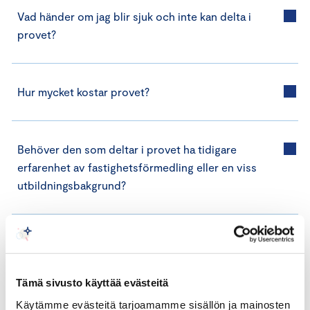
Vad händer om jag blir sjuk och inte kan delta i
provet?
Hur mycket kostar provet?
Behöver den som deltar i provet ha tidigare
erfarenhet av fastighetsförmedling eller en viss
utbildningsbakgrund?
På vilket språk ordnas provet?
Tämä sivusto käyttää evästeitä
Är det obligatoriskt för alla fastighetsmäklare att
Käytämme evästeitä tarjoamamme sisällön ja mainosten