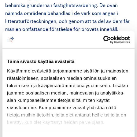
behärska grunderna i fastighetsvärdering. De ovan
nämnda områdena behandlas i de verk som anges i
litteraturförteckningen, och genom att ta del av dem får
man en omfattande förståelse för provets innehåll.
Nämnden rekommenderar att man inför provet sätter sig
in i den litteratur och lagstiftning som anges i
förteckningarna samt övar på att använda lagboken.
Litteraturförteckningen är dock vägledande och det är
Tämä sivusto käyttää evästeitä
inte nödvändigt att läsa alla verk.
Käytämme evästeitä tarjoamamme sisällön ja mainosten
räätälöimiseen, sosiaalisen median ominaisuuksien
Observera att det i förteckningen specificeras vilket
tukemiseen ja kävijämäärämme analysoimiseen. Lisäksi
material du får ta med dig till provtillfället. Material som
jaamme sosiaalisen median, mainosalan ja analytiikka-
anges under rubriken Lagstiftning är tillåtna vid provet
alan kumppaneillemme tietoja siitä, miten käytät
sivustoamme. Kumppanimme voivat yhdistää näitä
(grön bakgrund). Däremot får de verk eller anvisningar
tietoja muihin tietoihin, joita olet antanut heille tai joita on
som anges under rubriken Litteratur och anvisningar
kerätty, kun olet käyttänyt heidän palvelujaan.
(röd bakgrund) eller andra läro- och handböcker inte
användas vid provet. Vid provet får man inte heller