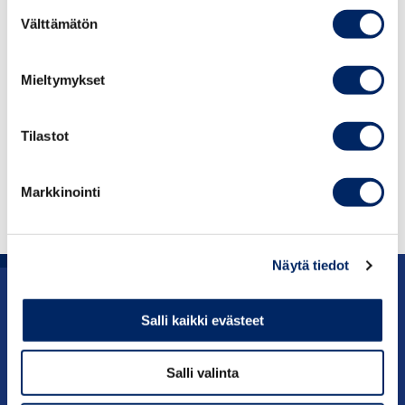
Suostumuksen
använda förarbeten till lagen, såsom regeringens
Välttämätön
valinta
propositioner eller betänkanden.
Mieltymykset
Anmäl dig till AFM-provet
Lagstiftning och litteratur för provet
Tilastot
Vanliga frågor
Markkinointi
Näytä tiedot
Påverkan
Salli kaikki evästeet
Tjänster
Salli valinta