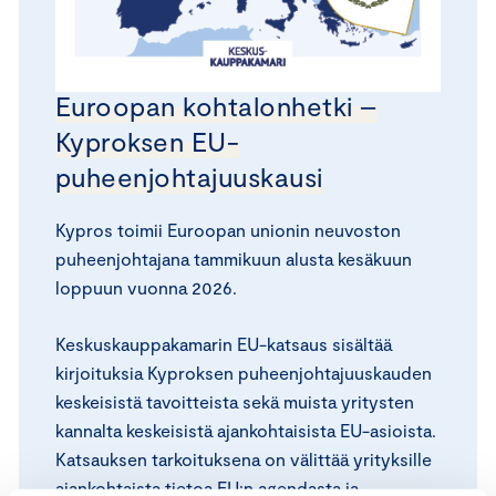
Euroopan kohtalonhetki –
Kyproksen EU-
puheenjohtajuuskausi
Kypros toimii Euroopan unionin neuvoston
puheenjohtajana tammikuun alusta kesäkuun
loppuun vuonna 2026.
Keskuskauppakamarin EU-katsaus sisältää
kirjoituksia Kyproksen puheenjohtajuuskauden
keskeisistä tavoitteista sekä muista yritysten
kannalta keskeisistä ajankohtaisista EU-asioista.
Katsauksen tarkoituksena on välittää yrityksille
ajankohtaista tietoa EU:n agendasta ja