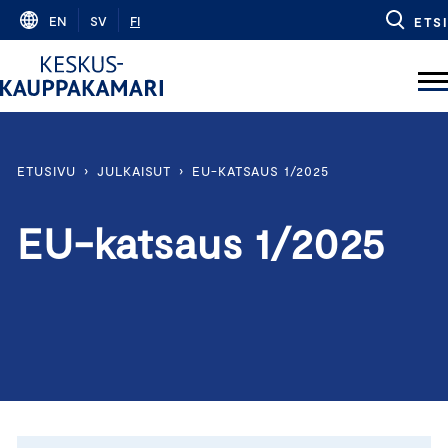
Skip
EN
SV
FI
ETSI
to
content
ETUSIVU
›
JULKAISUT
›
EU-KATSAUS 1/2025
EU-katsaus 1/2025