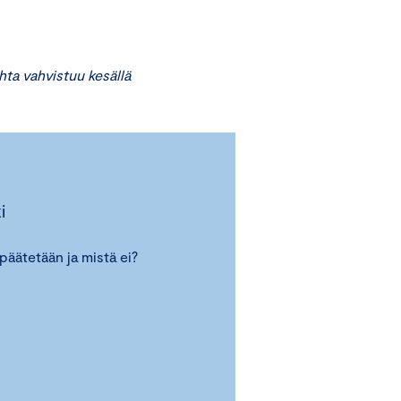
ta vahvistuu kesällä
i
päätetään ja mistä ei?