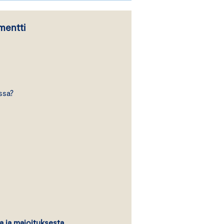
mentti
ssa?
a ja majoituksesta