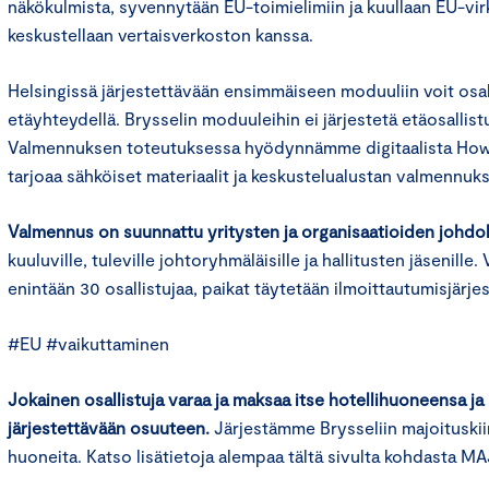
näkökulmista, syvennytään EU-toimielimiin ja kuullaan EU-vi
keskustellaan vertaisverkoston kanssa.
Helsingissä järjestettävään ensimmäiseen moduuliin voit osa
etäyhteydellä. Brysselin moduuleihin ei järjestetä etäosallis
Valmennuksen toteutuksessa hyödynnämme digitaalista Hows
tarjoaa sähköiset materiaalit ja keskustelualustan valmennukse
Valmennus on suunnattu yritysten ja organisaatioiden johdol
kuuluville, tuleville johtoryhmäläisille ja hallitusten jäsenil
enintään 30 osallistujaa, paikat täytetään ilmoittautumisjärje
#EU #vaikuttaminen
Jokainen osallistuja varaa ja maksaa itse hotellihuoneensa j
järjestettävään osuuteen.
Järjestämme Brysseliin majoituskiin
huoneita. Katso lisätietoja alempaa tältä sivulta kohdasta