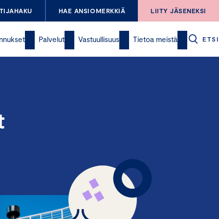
TIJAHAKU
HAE ANSIOMERKKIÄ
LIITY JÄSENEKSI
nnukset
Palvelut
Vastuullisuus
Tietoa meistä
ETSI
t