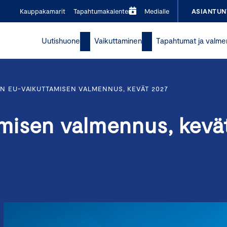
Kauppakamarit
Tapahtumakalenteri
Medialle
ASIANTUN
Uutishuone
Vaikuttaminen
Tapahtumat ja valme
 EU-VAIKUTTAMISEN VALMENNUS, KEVÄT 2027
misen valmennus, kevä