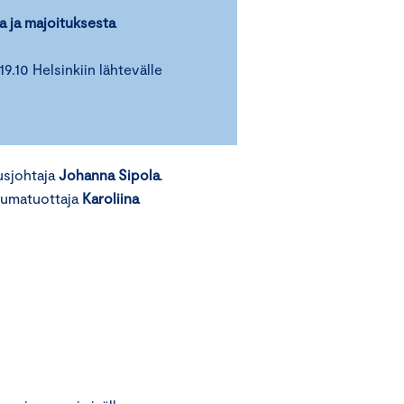
a ja majoituksesta
19.10 Helsinkiin lähtevälle
usjohtaja
Johanna Sipola
.
tumatuottaja
Karoliina