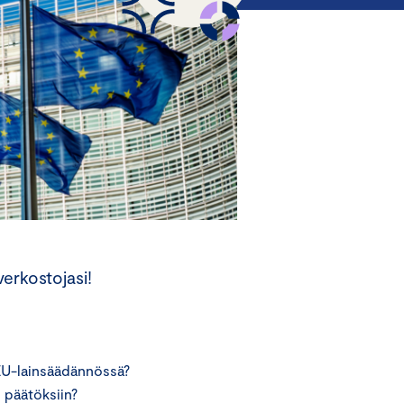
verkostojasi!
 EU-lainsäädännössä?
n päätöksiin?