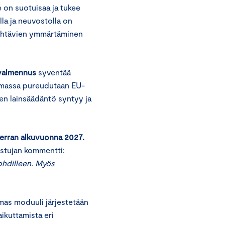
e on suotuisaa ja tukee
lla ja neuvostolla on
 tehtävien ymmärtäminen
valmennus
syventää
elmassa pureudutaan EU-
ten lainsäädäntö syntyy ja
kerran alkuvuonna 2027.
istujan kommentti:
kohdilleen. Myös
olmas moduuli järjestetään
ikuttamista eri