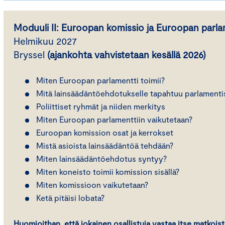
Moduuli II: Euroopan komissio ja Euroopan parla
Helmikuu 2027
Bryssel
(ajankohta vahvistetaan kesällä 2026)
Miten Euroopan parlamentti toimii?
Mitä lainsäädäntöehdotukselle tapahtuu parlamenti
Poliittiset ryhmät ja niiden merkitys
Miten Euroopan parlamenttiin vaikutetaan?
Euroopan komission osat ja kerrokset
Mistä asioista lainsäädäntöä tehdään?
Miten lainsäädäntöehdotus syntyy?
Miten koneisto toimii komission sisällä?
Miten komissioon vaikutetaan?
Ketä pitäisi lobata?
Huomioithan, että jokainen osallistuja vastaa itse matkoist