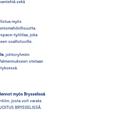
rkamiehiä sekä
llistua myös
tumismahdollisuutta.
pace-työtilaa, joka
en osallistuville.
le
, johtoryhmiin
le. Valmennukseen otetaan
styksessä.
a lennot myös Brysselissä
tiön, josta voit varata
 MAJOITUS BRYSSELISSÄ.