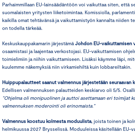
Parhaimmillaan EU-lainsäädäntöön voi vaikuttaa siten, että s
suomalaisten yritysten liiketoimintaa. Komissiolla, parlamenti
kaikilla omat tehtävänsä ja vaikuttamistyön kannalta niiden
on todella tärkeää.
Keskuskauppakamarin järjestämä
Johdon EU-vaikuttamisen 
osaamistasi ja laajentaa verkostojasi. EU-vaikuttamisen ohj
toimielimiin ja niihin vaikuttamiseen. Lisäksi käymme läpi, mi
kuulemme näkemyksiä niin virkamiehiltä kuin lobbareiltakin.
Huippupalautteet saanut valmennus järjestetään seuraavan 
Edellisen valmennuksen palautteiden keskiarvo oli 5/5. Osall
”Ohjelma oli monipuolinen ja auttoi asettamaan eri toimijat 
valmennuksen moderointi oli erinomaista.”
Valmennus koostuu kolmesta moduulista
, joista toinen ja k
helmikuussa 2027 Brysselissä. Moduuleissa käsitellään EU-va