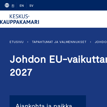
Skip
FI
EN
SV
to
content
ETUSIVU
›
TAPAHTUMAT JA VALMENNUKSET
›
JOHDON
Johdon EU-vaikutta
2027
Ajankohta ja paikka